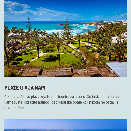
PLAŽE U AJA NAPI
Otkrijte zašto su plaže Aja Nape sinonim za lepotu. Od tirkiznih uvala do
Famaguste, istražite najlepši deo kiparske obale koji nikoga ne ostavlja
ravnodušnim.