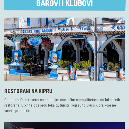
BAROVI I KLUBOVI
BAROVI I KLUBOVI
RESTORANI NA KIPRU
Od autentičnih taverni sa najboljim domaćim specijalitetima do luksuznih
restorana. Otkrijte gde jedu lokalci, turisti i koji su to ukusi Kipra koje ne
smete propustiti.