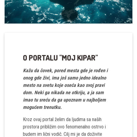
O PORTALU "MOJ KIPAR"
Kažu da čovek, pored mesta gde je rođen i
onog gde živi, ima još samo jedno idealno
mesto na svetu koje oseća kao svoj pravi
dom. Neki ga nikada ne otkriju, a ja sam
imao tu sreću da ga upoznam u najboljem
mogućem trenutku.
Kroz ovaj portal želim da ljudima sa naših
prostora približim ovo fenomenalno ostrvo i
budem im lični vodič. Cilj mi je da doživite