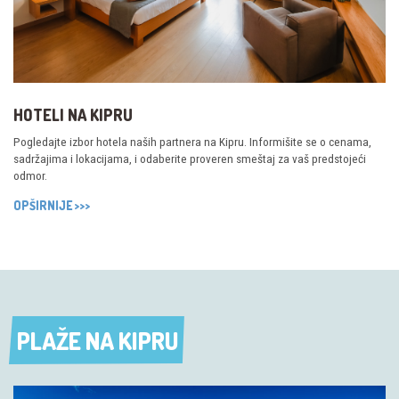
HOTELI NA KIPRU
Pogledajte izbor hotela naših partnera na Kipru. Informišite se o cenama,
sadržajima i lokacijama, i odaberite proveren smeštaj za vaš predstojeći
odmor.
OPŠIRNIJE >>>
PLAŽE NA KIPRU
PLAŽE NA KIPRU