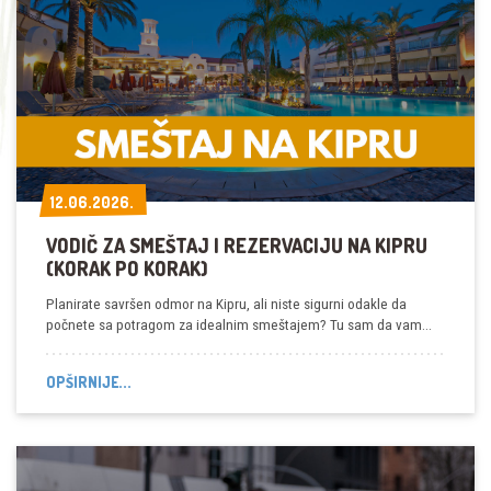
12.06.2026.
12.06.2026.
VODIČ ZA SMEŠTAJ I REZERVACIJU NA KIPRU
(KORAK PO KORAK)
Planirate savršen odmor na Kipru, ali niste sigurni odakle da
počnete sa potragom za idealnim smeštajem? Tu sam da vam…
OPŠIRNIJE...