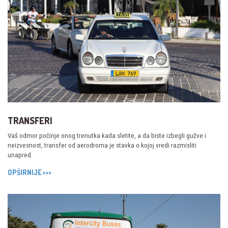
TRANSFERI
Vaš odmor počinje onog trenutka kada sletite, a da biste izbegli gužve i
neizvesnost, transfer od aerodroma je stavka o kojoj vredi razmisliti
unapred.
OPŠIRNIJE >>>