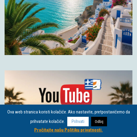
Ova web stranica koristi kolačiće. Ako nastavite, pretpostavićemo da
prihvatate kolačiće.
Prihvati
Odbij
Pročitajte našu Politiku privatnosti.