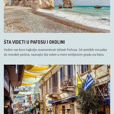
ŠTA VIDETI U PAFOSU I OKOLINI
Vodim vas kroz najbolje znamenitosti oblasti Pafosa. Od antičkih mozaika
do morskih pećina, saznajte šta videti u meni omiljenom gradu na Kipru.