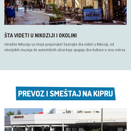
ŠTA VIDETI U NIKOZIJI I OKOLINI
Istražite Nikoziju uz moje preporuke! Saznajte šta videti u Nikoziji, od
istorijskih muzeja do autentičnih ulica koje spajaju dve kulture u srcu ostrva.
PREVOZ I SMEŠTAJ NA KIPRU
PREVOZ I SMEŠTAJ NA KIPRU