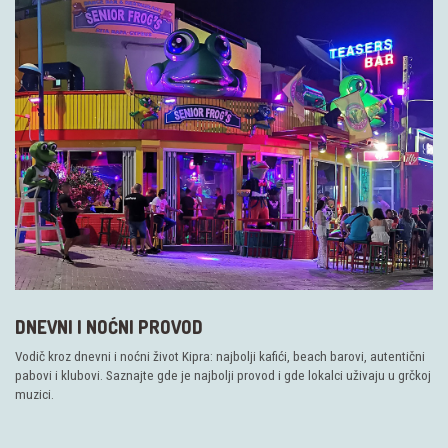
DNEVNI I NOĆNI PROVOD
Vodič kroz dnevni i noćni život Kipra: najbolji kafići, beach barovi, autentični
pabovi i klubovi. Saznajte gde je najbolji provod i gde lokalci uživaju u grčkoj
muzici.