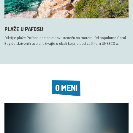
PLAŽE U PAFOSU
Otkrijte plaže Pafosa gde se mitovi susreću sa morem. Od popularne Coral
Bay do skrivenih uvala, uživajte u obali koja je pod zaštitom UNESCO-a.
O MENI
O MENI