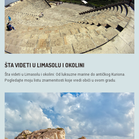
ŠTA VIDETI U LIMASOLU I OKOLINI
Šta videti u Limasolu i okolini: Od luksuzne marine do antičkog Kuriona.
Pogledajte moju listu znamenitosti koje vredi obići u ovom gradu.