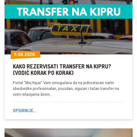
11.06.2026.
11.06.2026.
KAKO REZERVISATI TRANSFER NA KIPRU?
(VODIČ KORAK PO KORAK)
Portal "Moj Kipar" Vam omogućava da na jednostavan način
obezbedite profesionalan, pouzdan, siguran i tačan transfer na
svim relacijama širom…
OPŠIRNIJE...