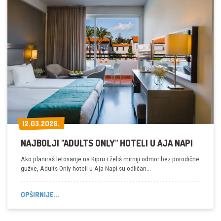
12.03.2026.
12.03.2026.
NAJBOLJI "ADULTS ONLY" HOTELI U AJA NAPI
Ako planiraš letovanje na Kipru i želiš mirniji odmor bez porodične
gužve, Adults Only hoteli u Aja Napi su odličan…
OPŠIRNIJE...