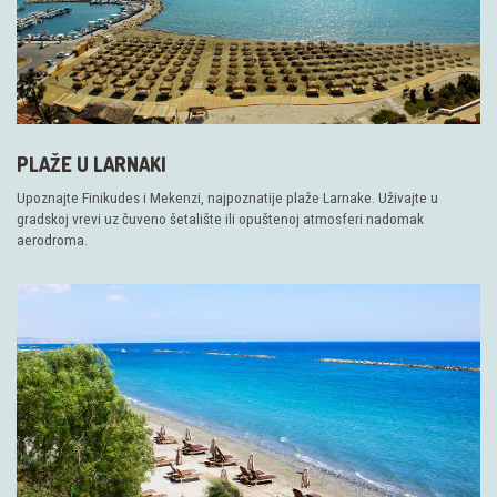
PLAŽE U LARNAKI
Upoznajte Finikudes i Mekenzi, najpoznatije plaže Larnake. Uživajte u
gradskoj vrevi uz čuveno šetalište ili opuštenoj atmosferi nadomak
aerodroma.