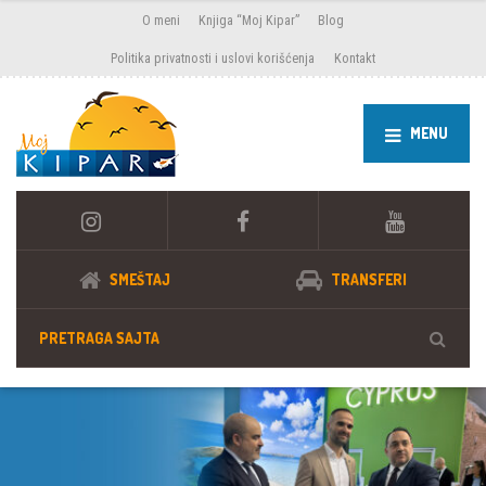
O meni
Knjiga “Moj Kipar”
Blog
Politika privatnosti i uslovi korišćenja
Kontakt
MENU
SMEŠTAJ
TRANSFERI