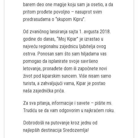
barem deo one magije koju sam ja osetio, a da
pritom prođete povoljno – nasuprot svim
predrasudama o “skupom Kipru”.
Od zvaničnog lansiranja sajta 1. avgusta 2018.
godine do danas, “Moj Kipar” je izrastao u
najveću regionalnu zajednicu ljubitelja ovog
ostrva. Ponosan sam što sam hiljadama vas
pomogao da isplanirate svoje savršeno
letovanje, pronađete dom ili započnete novi
život pod kiparskim suncem. Više nisam samo
turista, a zahvaljujući vama, Kipar je postao
naša zajednička priča.
Za sva pitanja, informacije i savete – pišite mi.
Trudiću se da vam odgovorim u najkraćem roku.
Dobrodošli na putovanje kroz jednu od
najlepših destinacija Sredozemlja!