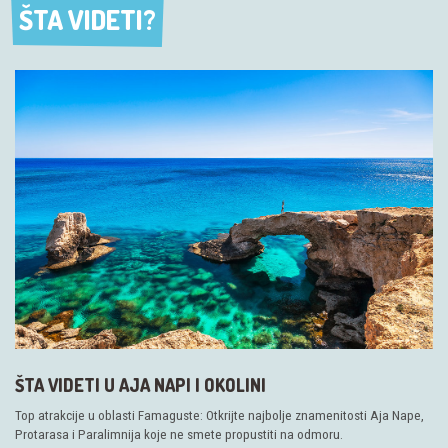
ŠTA VIDETI?
ŠTA VIDETI?
ŠTA VIDETI U AJA NAPI I OKOLINI
Top atrakcije u oblasti Famaguste: Otkrijte najbolje znamenitosti Aja Nape,
Protarasa i Paralimnija koje ne smete propustiti na odmoru.