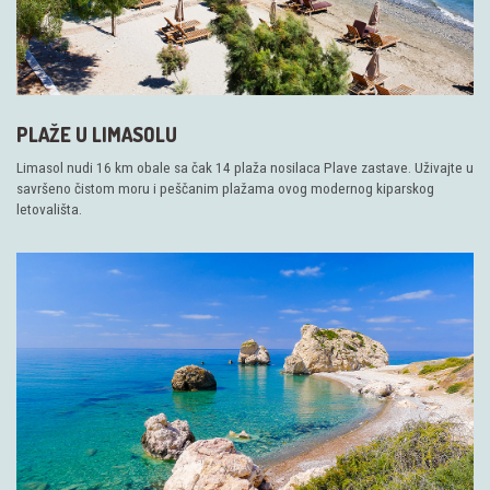
PLAŽE U LIMASOLU
Limasol nudi 16 km obale sa čak 14 plaža nosilaca Plave zastave. Uživajte u
savršeno čistom moru i peščanim plažama ovog modernog kiparskog
letovališta.