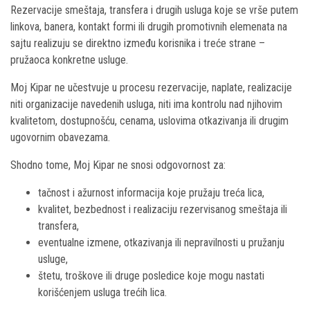
Rezervacije smeštaja, transfera i drugih usluga koje se vrše putem
linkova, banera, kontakt formi ili drugih promotivnih elemenata na
sajtu realizuju se direktno između korisnika i treće strane –
pružaoca konkretne usluge.
Moj Kipar ne učestvuje u procesu rezervacije, naplate, realizacije
niti organizacije navedenih usluga, niti ima kontrolu nad njihovim
kvalitetom, dostupnošću, cenama, uslovima otkazivanja ili drugim
ugovornim obavezama.
Shodno tome, Moj Kipar ne snosi odgovornost za:
tačnost i ažurnost informacija koje pružaju treća lica,
kvalitet, bezbednost i realizaciju rezervisanog smeštaja ili
transfera,
eventualne izmene, otkazivanja ili nepravilnosti u pružanju
usluge,
štetu, troškove ili druge posledice koje mogu nastati
korišćenjem usluga trećih lica.