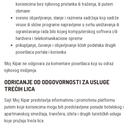
korisnicima bez njihovog pristanka ili traženja, ili putem
obmane
svesno objavljivanje, slanje i razmena sadržaja koji sadrže
viruse ili slične programe napravljene u svrhu uništavanja ili
ograničavanja rada bilo kojeg kompjuterskog softvera i/ili
hardvera i telekomunikacione opreme
prikupljanje, čuvanje i objavljivanje ličnih podataka drugih
posetilaca portala i korisnika.
Moj Kipar ne odgovara za komentare posetilaca koji su odraz
njihovog mišljenja.
ODRICANJE OD ODGOVORNOSTI ZA USLUGE
TREĆIH LICA
Sajt Moj Kipar predstavlja informativnu i promotivnu platformu
putem koje korisnicima mogu biti predstavljene ponude hotelskog i
apartmanskog smeštaja, transfera, izleta i drugih turističkih usluga
koje pružaju treća lica.