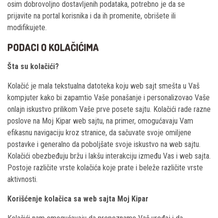
osim dobrovoljno dostavljenih podataka, potrebno je da se
prijavite na portal korisnika i da ih promenite, obrišete ili
modifikujete.
PODACI O KOLAČIĆIMA
Šta su kolačići?
Kolačić je mala tekstualna datoteka koju web sajt smešta u Vaš
kompjuter kako bi zapamtio Vaše ponašanje i personalizovao Vaše
onlajn iskustvo prilikom Vaše prve posete sajtu. Kolačići rade razne
poslove na Moj Kipar web sajtu, na primer, omogućavaju Vam
efikasnu navigaciju kroz stranice, da sačuvate svoje omiljene
postavke i generalno da poboljšate svoje iskustvo na web sajtu.
Kolačići obezbeđuju bržu i lakšu interakciju između Vas i web sajta.
Postoje različite vrste kolačića koje prate i beleže različite vrste
aktivnosti.
Korišćenje kolačica sa web sajta Moj Kipar