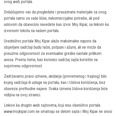
ovog web portala.
Ovlašćujemo vas da pregledate i preuzimate materijale sa ovog
portala samo za vaše lične, nekomercijalne potrebe, ali pod
uslovom da obavezno navedete kao izvor Moj Kipar, sa linkom ka
izvornom tekstu na našem portalu.
Uredništvo portala Moj Kipar ulaže maksimalne napore da
objavljeni sadržaji budu tačni, potpuni i ažurni, ali ne može da
preuzme odgovornost za eventualne greške nastale prilikom
unosa. Prema tome, kao korisnici sadržaj sajta koristite na
sopstvenu odgovornost.
Zadržavamo pravo izmene, ukidanja (privremenog i trajnog) bilo
kojeg sadržaja ili usluge na portalu, kao i Uslova korišćenja, bez
obaveze prethodne najave. Svaka izmena Uslova korišćenja biće
vidljiva na ovoj stranici.
Linkovi ka drugim web sajtovima, koji nisu vlasništvo portala
www.mojkipar.com ne smatraju se delom sajta i Moj Kipar ne snosi