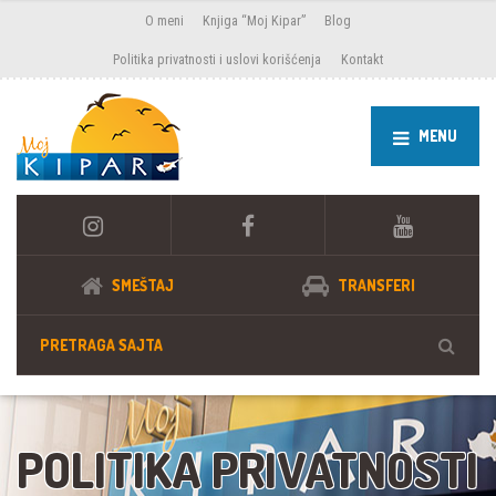
O meni
Knjiga “Moj Kipar”
Blog
Politika privatnosti i uslovi korišćenja
Kontakt
MENU
SMEŠTAJ
TRANSFERI
POLITIKA PRIVATNOSTI