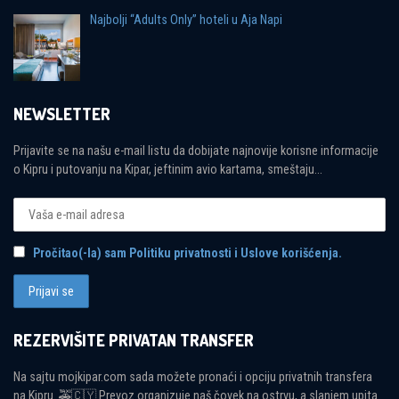
Najbolji “Adults Only” hoteli u Aja Napi
NEWSLETTER
Prijavite se na našu e-mail listu da dobijate najnovije korisne informacije
o Kipru i putovanju na Kipar, jeftinim avio kartama, smeštaju...
Pročitao(-la) sam Politiku privatnosti i Uslove korišćenja.
REZERVIŠITE PRIVATAN TRANSFER
Na sajtu mojkipar.com sada možete pronaći i opciju privatnih transfera
na Kipru. 🚕🇨🇾 Prevoz organizuje naš čovek na ostrvu, a slanjem upita