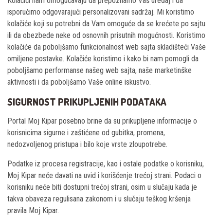
Kolačići nam omogućavaju da prepoznamo Vaš uređaj i da
isporučimo odgovarajući personalizovani sadržaj. Mi koristimo
kolačiće koji su potrebni da Vam omoguće da se krećete po sajtu
ili da obezbede neke od osnovnih prisutnih mogućnosti. Koristimo
kolačiće da poboljšamo funkcionalnost web sajta skladišteći Vaše
omiljene postavke. Kolačiće koristimo i kako bi nam pomogli da
poboljšamo performanse našeg web sajta, naše marketinške
aktivnosti i da poboljšamo Vaše online iskustvo.
SIGURNOST PRIKUPLJENIH PODATAKA
Portal Moj Kipar posebno brine da su prikupljene informacije o
korisnicima sigurne i zaštićene od gubitka, promena,
nedozvoljenog pristupa i bilo koje vrste zloupotrebe.
Podatke iz procesa registracije, kao i ostale podatke o korisniku,
Moj Kipar neće davati na uvid i korišćenje trećoj strani. Podaci o
korisniku neće biti dostupni trećoj strani, osim u slučaju kada je
takva obaveza regulisana zakonom i u slučaju teškog kršenja
pravila Moj Kipar.