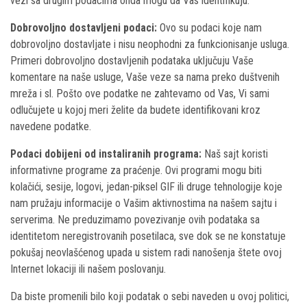
vezi sa drugim podacima onda mogu da Vas identifikuju.
Dobrovoljno dostavljeni podaci:
Ovo su podaci koje nam
dobrovoljno dostavljate i nisu neophodni za funkcionisanje usluga.
Primeri dobrovoljno dostavljenih podataka uključuju Vaše
komentare na naše usluge, Vaše veze sa nama preko duštvenih
mreža i sl. Pošto ove podatke ne zahtevamo od Vas, Vi sami
odlučujete u kojoj meri želite da budete identifikovani kroz
navedene podatke.
Podaci dobijeni od instaliranih programa:
Naš sajt koristi
informativne programe za praćenje. Ovi programi mogu biti
kolačići, sesije, logovi, jedan-piksel GIF ili druge tehnologije koje
nam pružaju informacije o Vašim aktivnostima na našem sajtu i
serverima. Ne preduzimamo povezivanje ovih podataka sa
identitetom neregistrovanih posetilaca, sve dok se ne konstatuje
pokušaj neovlašćenog upada u sistem radi nanošenja štete ovoj
Internet lokaciji ili našem poslovanju.
Da biste promenili bilo koji podatak o sebi naveden u ovoj politici,