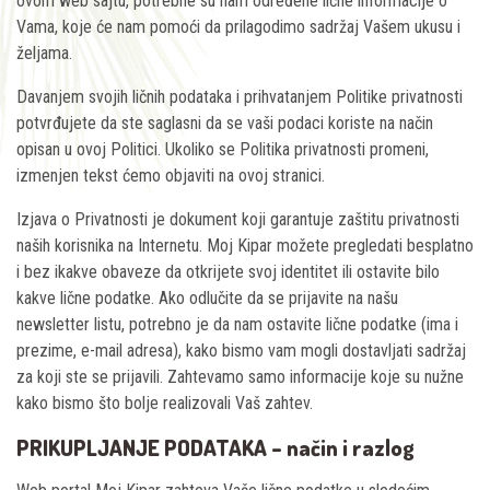
ovom web sajtu, potrebne su nam određene lične informacije o
Vama, koje će nam pomoći da prilagodimo sadržaj Vašem ukusu i
željama.
Davanjem svojih ličnih podataka i prihvatanjem Politike privatnosti
potvrđujete da ste saglasni da se vaši podaci koriste na način
opisan u ovoj Politici. Ukoliko se Politika privatnosti promeni,
izmenjen tekst ćemo objaviti na ovoj stranici.
Izjava o Privatnosti je dokument koji garantuje zaštitu privatnosti
naših korisnika na Internetu. Moj Kipar možete pregledati besplatno
i bez ikakve obaveze da otkrijete svoj identitet ili ostavite bilo
kakve lične podatke. Ako odlučite da se prijavite na našu
newsletter listu, potrebno je da nam ostavite lične podatke (ima i
prezime, e-mail adresa), kako bismo vam mogli dostavljati sadržaj
za koji ste se prijavili. Zahtevamo samo informacije koje su nužne
kako bismo što bolje realizovali Vaš zahtev.
PRIKUPLJANJE PODATAKA – način i razlog