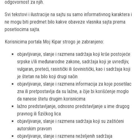
odgovornost za njih.
Svi tekstovi i ilustracije na sajtu su samo informativnog karaktera i
ne mogu biti predmet bilo kakve obaveze vlasnika sajta prema
posetiocima sajta.
Korisnicima portala Moj Kipar strogo je zabranjeno:
objavljivanje, slanje i razmena sadržaja koji krše postojeće
srpske i/ili međunarodne zakone, sadržaja koji je uvredljiv,
vulgaran, preteći, rasistički ili šovinistički, kao i sadržaja koji
je štetan na bilo koji drugi način
objavljivanje, slanje i razmena informacija za koje posetilac
zna ili pretpostavlja da su lažne, a čije bi korišćenje moglo
da nanese štetu drugim korisnicima
lažno predstavljanje, odnosno predstavljanje u ime drugog
pravnog ili fizičkog lica
objavljivanje, slanje i razmena sadržaja koji su zaštićeni
autorskim pravom
objavljivanje, slanje i razmena neželjenih sadržaja