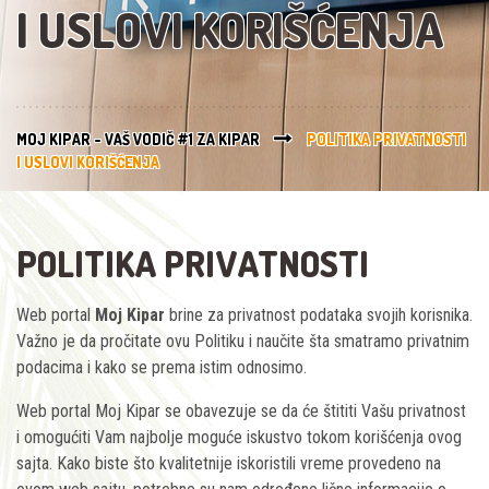
I USLOVI KORIŠĆENJA
MOJ KIPAR - VAŠ VODIČ #1 ZA KIPAR
POLITIKA PRIVATNOSTI
I USLOVI KORIŠĆENJA
POLITIKA PRIVATNOSTI
Web portal
Moj Kipar
brine za privatnost podataka svojih korisnika.
Važno je da pročitate ovu Politiku i naučite šta smatramo privatnim
podacima i kako se prema istim odnosimo.
Web portal Moj Kipar se obavezuje se da će štititi Vašu privatnost
i omogućiti Vam najbolje moguće iskustvo tokom korišćenja ovog
sajta. Kako biste što kvalitetnije iskoristili vreme provedeno na