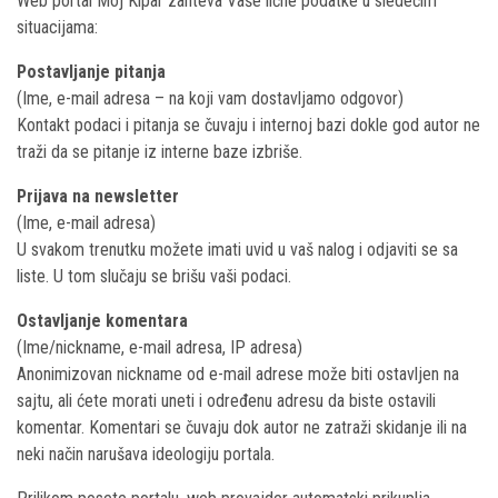
Web portal Moj Kipar zahteva Vaše lične podatke u sledećim
situacijama:
Postavljanje pitanja
(Ime, e-mail adresa – na koji vam dostavljamo odgovor)
Kontakt podaci i pitanja se čuvaju i internoj bazi dokle god autor ne
traži da se pitanje iz interne baze izbriše.
Prijava na newsletter
(Ime, e-mail adresa)
U svakom trenutku možete imati uvid u vaš nalog i odjaviti se sa
liste. U tom slučaju se brišu vaši podaci.
Ostavljanje komentara
(Ime/nickname, e-mail adresa, IP adresa)
Anonimizovan nickname od e-mail adrese može biti ostavljen na
sajtu, ali ćete morati uneti i određenu adresu da biste ostavili
komentar. Komentari se čuvaju dok autor ne zatraži skidanje ili na
neki način narušava ideologiju portala.