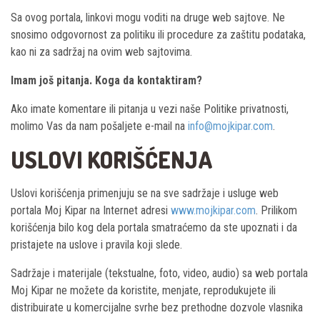
Sa ovog portala, linkovi mogu voditi na druge web sajtove. Ne
snosimo odgovornost za politiku ili procedure za zaštitu podataka,
kao ni za sadržaj na ovim web sajtovima.
Imam još pitanja. Koga da kontaktiram?
Ako imate komentare ili pitanja u vezi naše Politike privatnosti,
molimo Vas da nam pošaljete e-mail na
info@mojkipar.com
.
USLOVI KORIŠĆENJA
Uslovi korišćenja primenjuju se na sve sadržaje i usluge web
portala Moj Kipar na Internet adresi
www.mojkipar.com
. Prilikom
korišćenja bilo kog dela portala smatraćemo da ste upoznati i da
pristajete na uslove i pravila koji slede.
Sadržaje i materijale (tekstualne, foto, video, audio) sa web portala
Moj Kipar ne možete da koristite, menjate, reprodukujete ili
distribuirate u komercijalne svrhe bez prethodne dozvole vlasnika