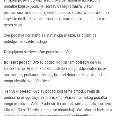
Prilikom posete portalu, web provajder automatski prikuplja
podatke koju uključuju IP adresu Vašeg računara, vrstu
pretraživača, ime domena, vreme posete, adresu web stranice sa
koje ste došli, te sve informacije o stranicama koje posetite na
ovom sajtu.
Ove podatke koristimo za statističke analize, sa ciljem da
poboljšamo kvalitet usluge.
Prikupljamo sledeće lične podatke od Vas:
Kontakt podaci:
Ovo su podaci koji su nam potrebni da Vas
kontaktiramo. Primeri kontakt podataka mogu uključivati ime, e-
mail adresu, poštansku adresu, broj telefona i sl. Kontakt podaci
mogu identifikovati Vas lično.
Tehnički podaci:
Ovo su podaci koji nama omogućavaju da
podesimo usluge koje Vam pružamo. Primeri tehničkog podatka
mogu uključivati Vašu IP adresu, tip pretraživača, operativni sistem,
affiliate ID i sl. Tehnički podaci ne identifikuju Vas lično, ali kada su u