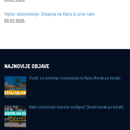
09.03.2026.
Važno obaveštenje: Situacija na Kipru iz prve ruke
05.03.2026.
NAJNOVIJE OBJAVE
Vodič za smeštaj i rezervaciju na Kipru (Korak po korak)
Kako rezervisati transfer na Kipru? (Vodič korak po korak)