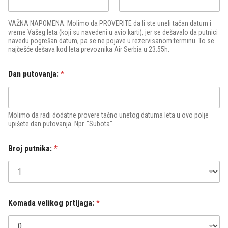
Date
Time
VAŽNA NAPOMENA: Molimo da PROVERITE da li ste uneli tačan datum i
vreme Vašeg leta (koji su navedeni u avio karti), jer se dešavalo da putnici
navedu pogrešan datum, pa se ne pojave u rezervisanom terminu. To se
najčešće dešava kod leta prevoznika Air Serbia u 23:55h.
Dan putovanja:
*
Molimo da radi dodatne provere tačno unetog datuma leta u ovo polje
upišete dan putovanja. Npr. "Subota".
Broj putnika:
*
Komada velikog prtljaga:
*