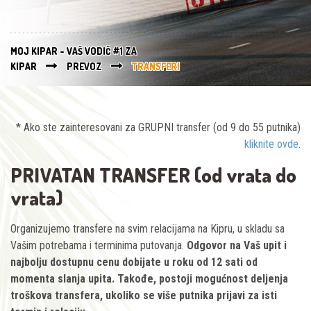
MOJ KIPAR - VAŠ VODIČ #1 ZA
KIPAR
PREVOZ
TRANSFERI
* Ako ste zainteresovani za GRUPNI transfer (od 9 do 55 putnika)
kliknite ovde
.
PRIVATAN TRANSFER (od vrata do
vrata)
Organizujemo transfere na svim relacijama na Kipru, u skladu sa
Vašim potrebama i terminima putovanja.
Odgovor na Vaš upit i
najbolju dostupnu cenu dobijate u roku od 12 sati od
momenta slanja upita. Takođe, postoji mogućnost deljenja
troškova transfera, ukoliko se više putnika prijavi za isti