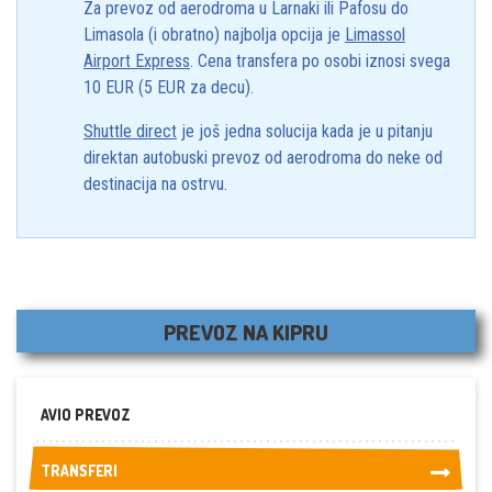
Za prevoz od aerodroma u Larnaki ili Pafosu do
Limasola (i obratno) najbolja opcija je
Limassol
Airport Express
. Cena transfera po osobi iznosi svega
10 EUR (5 EUR za decu).
Shuttle direct
je još jedna solucija kada je u pitanju
direktan autobuski prevoz od aerodroma do neke od
destinacija na ostrvu.
PREVOZ NA KIPRU
AVIO PREVOZ
TRANSFERI
TRANSFERI