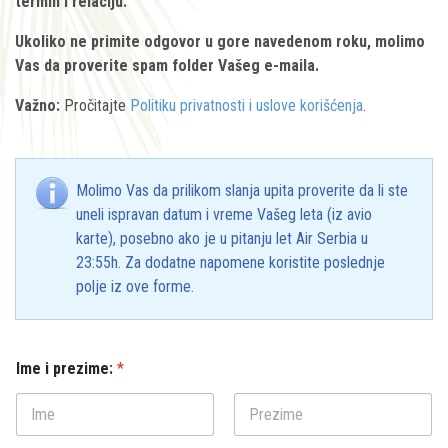
termin i relaciju.
Ukoliko ne primite odgovor u gore navedenom roku, molimo
Vas da proverite spam folder Vašeg e-maila.
Važno:
Pročitajte
Politiku privatnosti i uslove korišćenja
.
Molimo Vas da prilikom slanja upita proverite da li ste
uneli ispravan datum i vreme Vašeg leta (iz avio
karte), posebno ako je u pitanju let Air Serbia u
23:55h. Za dodatne napomene koristite poslednje
polje iz ove forme.
Ime i prezime:
*
First
Last