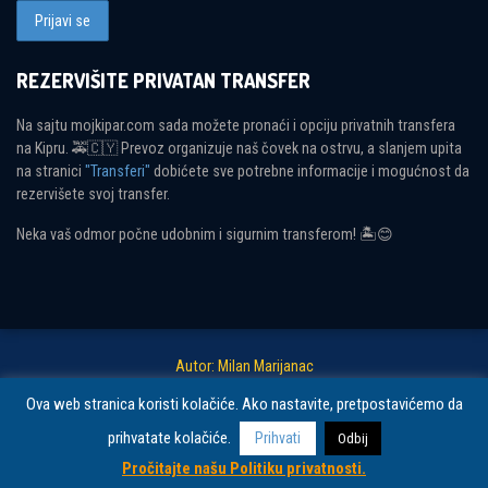
REZERVIŠITE PRIVATAN TRANSFER
Na sajtu mojkipar.com sada možete pronaći i opciju privatnih transfera
na Kipru. 🚕🇨🇾 Prevoz organizuje naš čovek na ostrvu, a slanjem upita
na stranici
"Transferi"
dobićete sve potrebne informacije i mogućnost da
rezervišete svoj transfer.
Neka vaš odmor počne udobnim i sigurnim transferom! 🏝😊
Autor: Milan Marijanac
Ova web stranica koristi kolačiće. Ako nastavite, pretpostavićemo da
Copyright © 2026 Moj Kipar. Sva prava zadržana.
Politika privatnosti i
prihvatate kolačiće.
Prihvati
Odbij
uslovi korišćenja.
Pročitajte našu Politiku privatnosti.