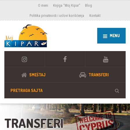
O meni
Knjiga “Moj Kipar”
Blog
Politika privatnosti i uslovi korišćenja
Kontakt
MENU
SMEŠTAJ
TRANSFERI
TRANSFERI