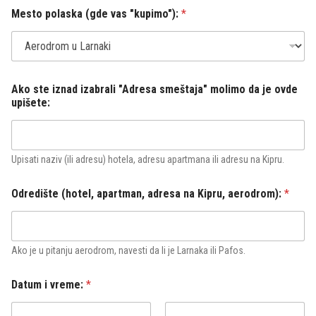
p
Mesto polaska (gde vas "kupimo"):
*
r
t
l
j
a
g
Ako ste iznad izabrali "Adresa smeštaja" molimo da je ovde
a
upišete:
:
k
a
o
Upisati naziv (ili adresu) hotela, adresu apartmana ili adresu na Kipru.
i
z
a
Odredište (hotel, apartman, adresa na Kipru, aerodrom):
*
b
r
a
l
Ako je u pitanju aerodrom, navesti da li je Larnaka ili Pafos.
i
Datum i vreme:
*