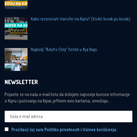
Kako rezervisati transfer na Kipru? (Vodič korak po korak)
Najbolji “Adults Only” hoteli u Aja Napi
NEWSLETTER
Prijavite se na našu e-mail listu da dobijate najnovije korisne informacije
o Kipru i putovanju na Kipar, jeftinim avio kartama, smeštaju...
Pročitao(-la) sam Politiku privatnosti i Uslove korišćenja.