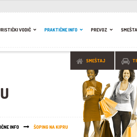
RISTIČKI VODIČ
PRAKTIČNE INFO
PREVOZ
SMEŠT
SMEŠTAJ
T
RU
IČNE INFO
ŠOPING NA KIPRU