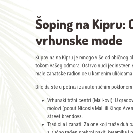
Šoping na Kipru: 
vrhunske mode
Kupovina na Kipru je mnogo više od običnog o
tokom vašeg odmora. Ostrvo nudi jedinstven s
male zanatske radionice u kamenim uličicama 
Bilo da ste u potrazi za autentičnim poklonom i
Vrhunski tržni centri (Mall-ovi): U grad
molovi (poput Nicosia Mall ili Kings Ave
street brendova.
Tradicija i zanati: Za one koji traže duh
a, ručno rađen srebrni nakit, keramika i 