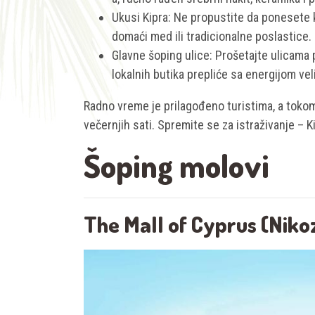
Ukusi Kipra: Ne propustite da ponesete 
domaći med ili tradicionalne poslastice.
Glavne šoping ulice: Prošetajte ulicama 
lokalnih butika prepliće sa energijom vel
Radno vreme je prilagođeno turistima, a toko
večernjih sati. Spremite se za istraživanje – K
Šoping molovi
The Mall of Cyprus (Nikoz