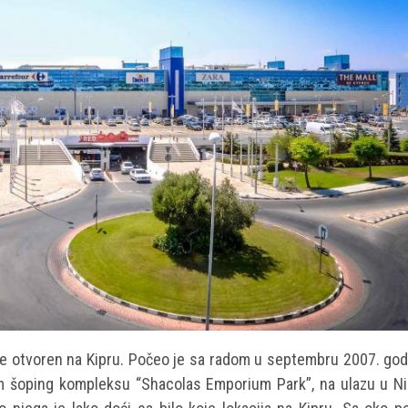
 je otvoren na Kipru. Počeo je sa radom u septembru 2007. god
m šoping kompleksu “Shacolas Emporium Park”, na ulazu u Nik