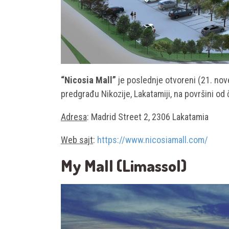
“Nicosia Mall”
je poslednje otvoreni (21. nove
predgrađu Nikozije, Lakatamiji, na površini od
Adresa
: Madrid Street 2, 2306 Lakatamia
Web sajt
:
https://www.nicosiamall.com/
My Mall (Limassol)