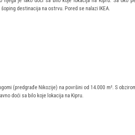
o njega je lako doći sa bilo koje lokacija na Kipru. Sa oko p
 šoping destinacija na ostrvu. Pored se nalazi IKEA.
omi (predgrađe Nikozije) na površini od 14.000 m². S obzirom
no doći sa bilo koje lokacija na Kipru.