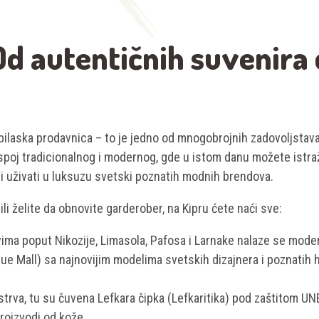
Od autentičnih suvenira
bilaska prodavnica – to je jedno od mnogobrojnih zadovoljstav
poj tradicionalnog i modernog, gde u istom danu možete istraž
i uživati u luksuzu svetski poznatih modnih brendova.
li želite da obnovite garderober, na Kipru ćete naći sve:
ovima poput Nikozije, Limasola, Pafosa i Larnake nalaze se mode
nue Mall) sa najnovijim modelima svetskih dizajnera i poznatih 
 ostrva, tu su čuvena Lefkara čipka (Lefkaritika) pod zaštitom U
proizvodi od kože.