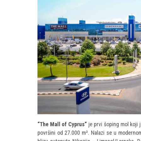
“The Mall of Cyprus”
je prvi šoping mol koji
površini od 27.000 m². Nalazi se u moderno