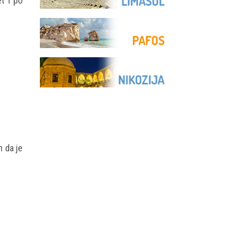
et i po
 da je