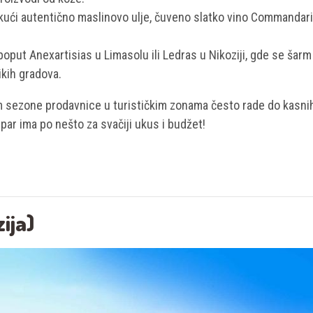
kući autentično maslinovo ulje, čuveno slatko vino Commandari
poput Anexartisias u Limasolu ili Ledras u Nikoziji, gde se šarm
ikih gradova.
m sezone prodavnice u turističkim zonama često rade do kasni
ipar ima po nešto za svačiji ukus i budžet!
ija)