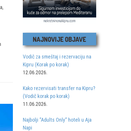
a,
NAJNOVIJE OBJAVE
h
Vodič za smeštaj i rezervaciju na
Kipru (Korak po korak)
12.06.2026.
Kako rezervisati transfer na Kipru?
(Vodič korak po korak)
11.06.2026.
Najbolji “Adults Only” hoteli u Aja
Napi