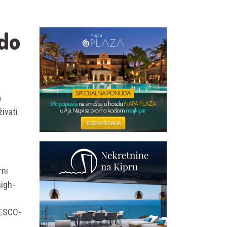
 do
a
ivati
rni
high-
NESCO-