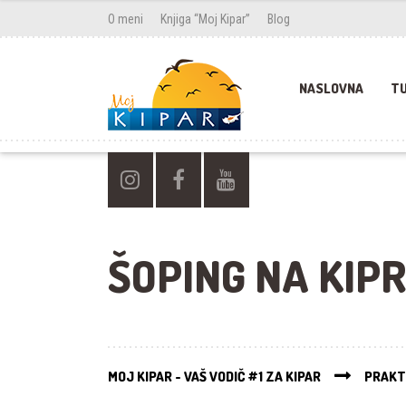
O meni
Knjiga “Moj Kipar”
Blog
NASLOVNA
TU
ŠOPING NA KIP
MOJ KIPAR - VAŠ VODIČ #1 ZA KIPAR
PRAKT