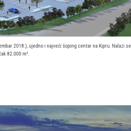
mbar 2018.), ujedno i najveći šoping centar na Kipru. Nalazi se
 čak 82.000 m².