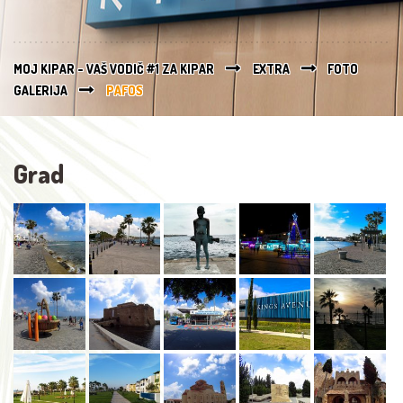
MOJ KIPAR - VAŠ VODIČ #1 ZA KIPAR
EXTRA
FOTO
GALERIJA
PAFOS
Grad