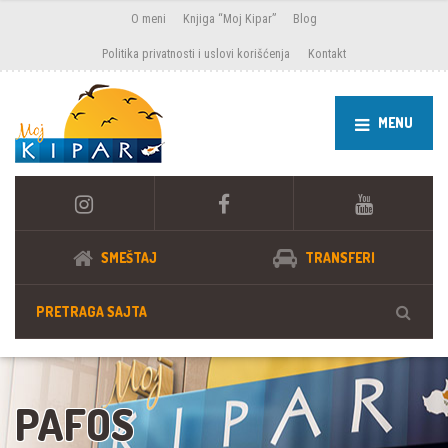
O meni
Knjiga “Moj Kipar”
Blog
Politika privatnosti i uslovi korišćenja
Kontakt
MENU
SMEŠTAJ
TRANSFERI
PAFOS