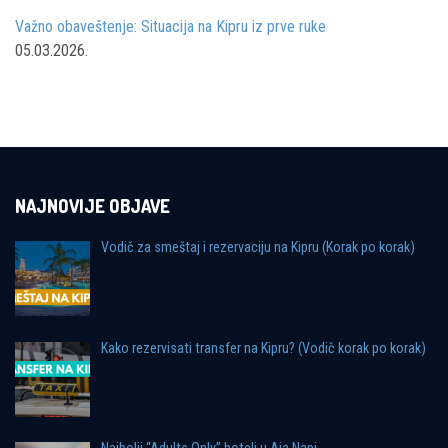
Važno obaveštenje: Situacija na Kipru iz prve ruke
05.03.2026.
NAJNOVIJE OBJAVE
Vodič za smeštaj i rezervaciju na Kipru (Korak po korak)
Kako rezervisati transfer na Kipru? (Vodič korak po korak)