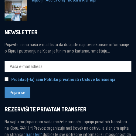
Najbolji “Adults Only” hoteli u Aja Napi
NEWSLETTER
Prijavite se na našu e-mail listu da dobijate najnovije korisne informacije
o Kipru i putovanju na Kipar, jeftinim avio kartama, smeštaju...
Pročitao(-la) sam Politiku privatnosti i Uslove korišćenja.
REZERVIŠITE PRIVATAN TRANSFER
Na sajtu mojkipar.com sada možete pronaći i opciju privatnih transfera
na Kipru. 🚕🇨🇾 Prevoz organizuje naš čovek na ostrvu, a slanjem upita
na stranici
"Transferi"
dobićete sve potrebne informacije i mogućnost da