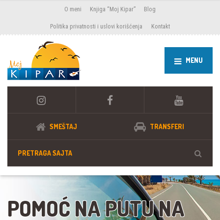
O meni
Knjiga “Moj Kipar”
Blog
Politika privatnosti i uslovi korišćenja
Kontakt
MENU
SMEŠTAJ
TRANSFERI
POMOĆ NA PUTU NA