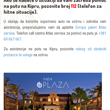
na putu na Kipru, pozovite broj
112
(telefon za
hitne situacije).
U slučaju da koristite sopstveno auto na ostrvu i zatreba vam
asistencija, preporučujemo vam da uplatite
Evropa paket Atlas
servisa
. Telefon call centra Atlas servisa za pomoć na putu je
+381
69 667 667
.
Za asistencije ne putu na Kipru, pozovite
nekog od sledećih
pružaoca te usluge
na ostrvu.