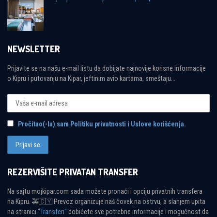
NEWSLETTER
Prijavite se na našu e-mail listu da dobijate najnovije korisne informacije
o Kipru i putovanju na Kipar, jeftinim avio kartama, smeštaju...
Pročitao(-la) sam Politiku privatnosti i Uslove korišćenja.
REZERVIŠITE PRIVATAN TRANSFER
Na sajtu mojkipar.com sada možete pronaći i opciju privatnih transfera
na Kipru. 🚕🇨🇾 Prevoz organizuje naš čovek na ostrvu, a slanjem upita
na stranici
"Transferi"
dobićete sve potrebne informacije i mogućnost da