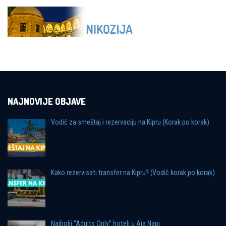
NAJNOVIJE OBJAVE
Vodič za smeštaj i rezervaciju na Kipru (Korak po korak)
Kako rezervisati transfer na Kipru? (Vodič korak po korak)
Najbolji “Adults Only” hoteli u Aja Napi