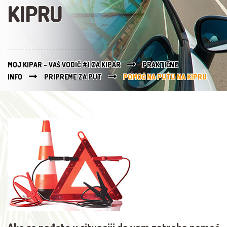
KIPRU
MOJ KIPAR - VAŠ VODIČ #1 ZA KIPAR
PRAKTIČNE
INFO
PRIPREME ZA PUT
POMOĆ NA PUTU NA KIPRU
Ako se nađete u situaciji da vam zatreba pomoć