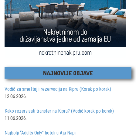
NAJNOVIJE OBJAVE
Vodič za smeštaj i rezervaciju na Kipru (Korak po korak)
12.06.2026.
Kako rezervisati transfer na Kipru? (Vodič korak po korak)
11.06.2026.
Najbolji “Adults Only” hoteli u Aja Napi