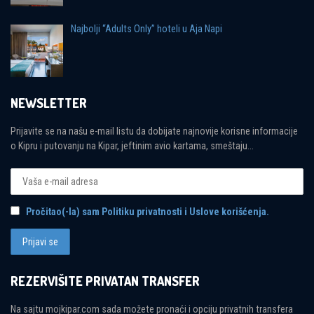
Najbolji “Adults Only” hoteli u Aja Napi
NEWSLETTER
Prijavite se na našu e-mail listu da dobijate najnovije korisne informacije
o Kipru i putovanju na Kipar, jeftinim avio kartama, smeštaju...
Pročitao(-la) sam Politiku privatnosti i Uslove korišćenja.
REZERVIŠITE PRIVATAN TRANSFER
Na sajtu mojkipar.com sada možete pronaći i opciju privatnih transfera