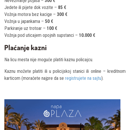
Nevezivanje pojasa –
300 €
Jedete ili pijete dok vozite –
85 €
Vožnja motora bez kacige –
300 €
Vožnja u japankama –
50 €
Parkiranje uz trotoar –
100 €
Vožnja pod uticajem opojnih supstanci –
10.000 €
Plaćanje kazni
Na licu mesta nije moguće platiti kaznu policajcu.
Kaznu možete platiti ili u policijskoj stanici ili online – kreditnom
karticom (moraćete najpre da se
registrujete na sajtu
).