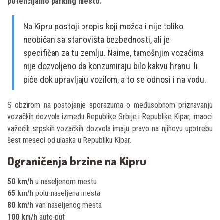
potencijalno parking mesto.
Na Kipru postoji propis koji možda i nije toliko
neobičan sa stanovišta bezbednosti, ali je
specifičan za tu zemlju. Naime, tamošnjim vozačima
nije dozvoljeno da konzumiraju bilo kakvu hranu ili
piće dok upravljaju vozilom, a to se odnosi i na vodu.
S obzirom na postojanje sporazuma o međusobnom priznavanju
vozačkih dozvola između Republike Srbije i Republike Kipar, imaoci
važećih srpskih vozačkih dozvola imaju pravo na njihovu upotrebu
šest meseci od ulaska u Republiku Kipar.
Ograničenja brzine na Kipru
50 km/h
u naseljenom mestu
65 km/h
polu-naseljena mesta
80 km/h
van naseljenog mesta
100 km/h
auto-put