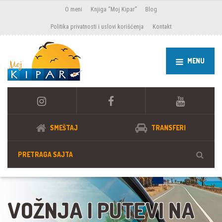
O meni
Knjiga “Moj Kipar”
Blog
Politika privatnosti i uslovi korišćenja
Kontakt
MENU
SMEŠTAJ
TRANSFERI
VOŽNJA I PUTEVI NA