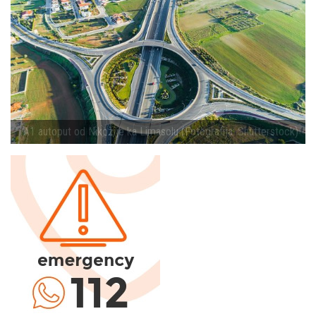
A1 autoput od Nikozije ka Limasolu (Fotografija: Shutterstock)