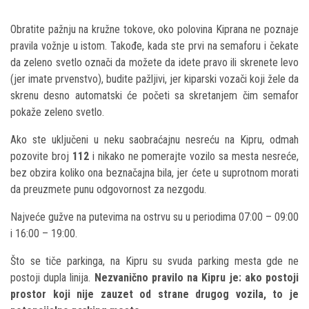
Obratite pažnju na kružne tokove, oko polovina Kiprana ne poznaje
pravila vožnje u istom. Takođe, kada ste prvi na semaforu i čekate
da zeleno svetlo označi da možete da idete pravo ili skrenete levo
(jer imate prvenstvo), budite pažljivi, jer kiparski vozači koji žele da
skrenu desno automatski će početi sa skretanjem čim semafor
pokaže zeleno svetlo.
Ako ste uključeni u neku saobraćajnu nesreću na Kipru, odmah
pozovite broj
112
i nikako ne pomerajte vozilo sa mesta nesreće,
bez obzira koliko ona beznačajna bila, jer ćete u suprotnom morati
da preuzmete punu odgovornost za nezgodu.
Najveće gužve na putevima na ostrvu su u periodima 07:00 – 09:00
i 16:00 – 19:00.
Što se tiče parkinga, na Kipru su svuda parking mesta gde ne
postoji dupla linija.
Nezvanično pravilo na Kipru je: ako postoji
prostor koji nije zauzet od strane drugog vozila, to je