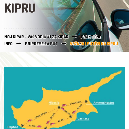
KIPRU
MOJ KIPAR - VAŠ VODIČ #1 ZA KIPAR
PRAKTIČNE
INFO
PRIPREME ZA PUT
VOŽNJA I PUTEVI NA KIPRU