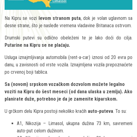
Na Kipru se vozi
levom stranom puta
, dok je volan uglavnom sa
desne strane, što je nasleđe vremena vladavine Britanaca ostrvom.
Drumski putevi su odlično obeleženi te je lako doći do cilja.
Putarine na Kipru se ne plaćaju.
Usluga iznajmljivanja automobila (rent-a-car) iznosi od 20 evra po
danu, u zavisnosti od vrste vozila. Iznajmljena vozila prepoznaćete
po crvenoj boji tablica.
Sa (novom) srpskom vozačkom dozvolom možete legalno
voziti na Kipru do šest meseci (od dana ulaska u zemlju). Ako
planirate duže, potrebno je da je zamenite kiparskom.
U grčkom delu Kipra postoji nekoliko kraćih
auto-puteva
. To su:
A1, Nikozija – Limasol, ukupna dužina 73 km, savremeni
auto-put celom dužinom.