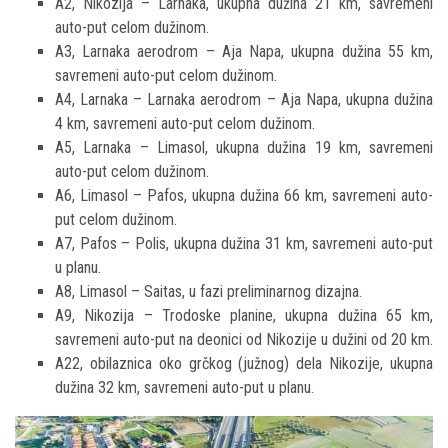
A2, Nikozija – Larnaka, ukupna dužina 21 km, savremeni
auto-put celom dužinom.
A3, Larnaka aerodrom – Aja Napa, ukupna dužina 55 km,
savremeni auto-put celom dužinom.
A4, Larnaka – Larnaka aerodrom – Aja Napa, ukupna dužina
4 km, savremeni auto-put celom dužinom.
A5, Larnaka – Limasol, ukupna dužina 19 km, savremeni
auto-put celom dužinom.
A6, Limasol – Pafos, ukupna dužina 66 km, savremeni auto-
put celom dužinom.
A7, Pafos – Polis, ukupna dužina 31 km, savremeni auto-put
u planu.
A8, Limasol – Saitas, u fazi preliminarnog dizajna.
A9, Nikozija – Trodoske planine, ukupna dužina 65 km,
savremeni auto-put na deonici od Nikozije u dužini od 20 km.
A22, obilaznica oko grčkog (južnog) dela Nikozije, ukupna
dužina 32 km, savremeni auto-put u planu.