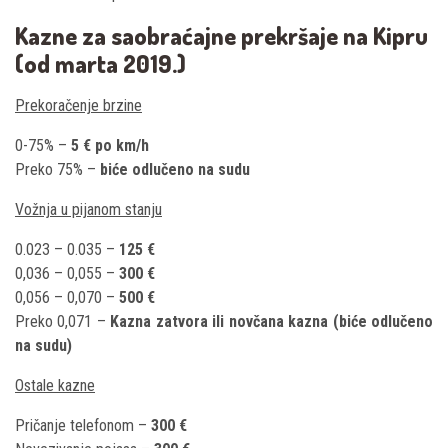
Kazne za saobraćajne prekršaje na Kipru
(od marta 2019.)
Prekoračenje brzine
0-75% –
5 € po km/h
Preko 75% –
biće odlučeno na sudu
Vožnja u pijanom stanju
0.023 – 0.035 –
125 €
0,036 – 0,055 –
300 €
0,056 – 0,070 –
500 €
Preko 0,071 –
Kazna zatvora ili novčana kazna (biće odlučeno
na sudu)
Ostale kazne
Pričanje telefonom –
300 €