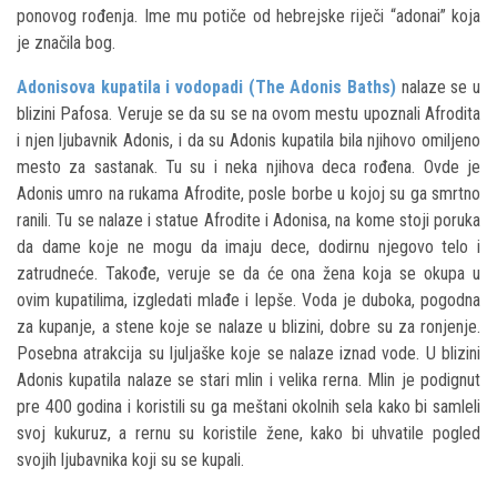
ponovog rođenja. Ime mu potiče od hebrejske riječi “adonai” koja
je značila bog.
Adonisova kupatila i vodopadi (The Adonis Baths)
nalaze se u
blizini Pafosa. Veruje se da su se na ovom mestu upoznali Afrodita
i njen ljubavnik Adonis, i da su Adonis kupatila bila njihovo omiljeno
mesto za sastanak. Tu su i neka njihova deca rođena. Ovde je
Adonis umro na rukama Afrodite, posle borbe u kojoj su ga smrtno
ranili. Tu se nalaze i statue Afrodite i Adonisa, na kome stoji poruka
da dame koje ne mogu da imaju dece, dodirnu njegovo telo i
zatrudneće. Takođe, veruje se da će ona žena koja se okupa u
ovim kupatilima, izgledati mlađe i lepše. Voda je duboka, pogodna
za kupanje, a stene koje se nalaze u blizini, dobre su za ronjenje.
Posebna atrakcija su ljuljaške koje se nalaze iznad vode. U blizini
Adonis kupatila nalaze se stari mlin i velika rerna. Mlin je podignut
pre 400 godina i koristili su ga meštani okolnih sela kako bi samleli
svoj kukuruz, a rernu su koristile žene, kako bi uhvatile pogled
svojih ljubavnika koji su se kupali.