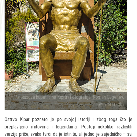
Adonisova kupatila na Kipru (Fotografija: Roman Evgenev,
Shutterstock)
Ostrvo Kipar poznato je po svojoj istoriji i zbog toga što je
preplavljeno mitovima i legendama. Postoji nekoliko različitih
verzija priče, svaka tvrdi da je istinita, ali jedno je zajedničko – svi