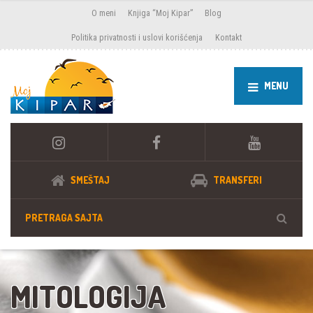
O meni
Knjiga “Moj Kipar”
Blog
Politika privatnosti i uslovi korišćenja
Kontakt
MENU
SMEŠTAJ
TRANSFERI
MITOLOGIJA