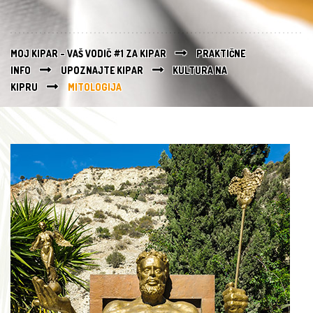
MOJ KIPAR - VAŠ VODIČ #1 ZA KIPAR
PRAKTIČNE
INFO
UPOZNAJTE KIPAR
KULTURA NA
KIPRU
MITOLOGIJA