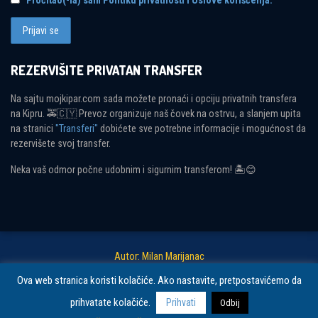
Pročitao(-la) sam Politiku privatnosti i Uslove korišćenja.
REZERVIŠITE PRIVATAN TRANSFER
Na sajtu mojkipar.com sada možete pronaći i opciju privatnih transfera
na Kipru. 🚕🇨🇾 Prevoz organizuje naš čovek na ostrvu, a slanjem upita
na stranici
"Transferi"
dobićete sve potrebne informacije i mogućnost da
rezervišete svoj transfer.
Neka vaš odmor počne udobnim i sigurnim transferom! 🏝😊
Autor: Milan Marijanac
Ova web stranica koristi kolačiće. Ako nastavite, pretpostavićemo da
Copyright © 2026 Moj Kipar. Sva prava zadržana.
Politika privatnosti i
prihvatate kolačiće.
Prihvati
Odbij
uslovi korišćenja.