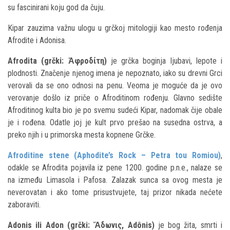
su fascinirani koju god da čuju.
Kipar zauzima važnu ulogu u grčkoj mitologiji kao mesto rođenja
Afrodite i Adonisa.
Afrodita (grčki: Ἀφροδίτη)
je grčka boginja ljubavi, lepote i
plodnosti. Značenje njenog imena je nepoznato, iako su drevni Grci
verovali da se ono odnosi na penu. Veoma je moguće da je ovo
verovanje došlo iz priče o Afroditinom rođenju. Glavno sedište
Afroditinog kulta bio je po svemu sudeći Kipar, nadomak čije obale
je i rođena. Odatle joj je kult prvo prešao na susedna ostrva, a
preko njih i u primorska mesta kopnene Grčke.
Afroditine stene (Aphodite’s Rock – Petra tou Romiou)
,
odakle se Afrodita pojavila iz pene 1200. godine p.n.e., nalaze se
na između Limasola i Pafosa. Zalazak sunca sa ovog mesta je
neverovatan i ako tome prisustvujete, taj prizor nikada nećete
zaboraviti.
Adonis ili Adon (grčki: Ἄδωνις, Adônis)
je bog žita, smrti i