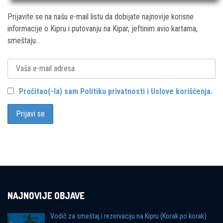
Prijavite se na našu e-mail listu da dobijate najnovije korisne
informacije o Kipru i putovanju na Kipar, jeftinim avio kartama,
smeštaju...
Pročitao(-la) sam Politiku privatnosti i Uslove korišćenja.
NAJNOVIJE OBJAVE
Vodič za smeštaj i rezervaciju na Kipru (Korak po korak)