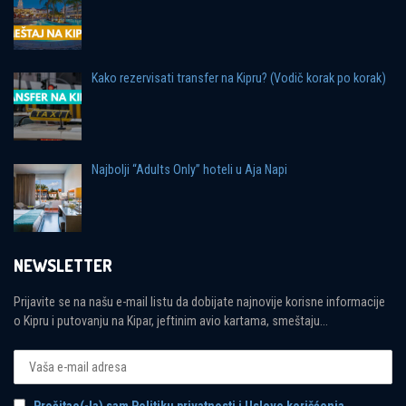
Kako rezervisati transfer na Kipru? (Vodič korak po korak)
Najbolji “Adults Only” hoteli u Aja Napi
NEWSLETTER
Prijavite se na našu e-mail listu da dobijate najnovije korisne informacije
o Kipru i putovanju na Kipar, jeftinim avio kartama, smeštaju...