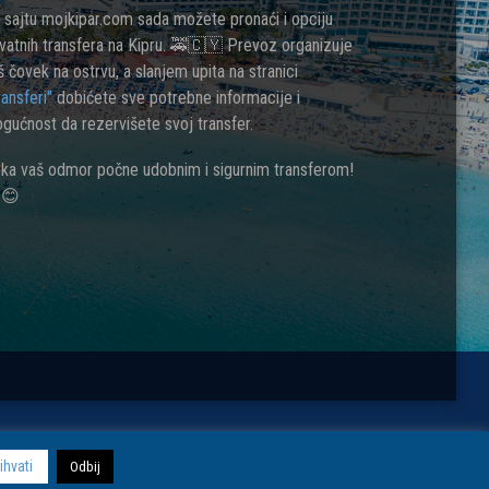
 sajtu mojkipar.com sada možete pronaći i opciju
ivatnih transfera na Kipru. 🚕🇨🇾 Prevoz organizuje
š čovek na ostrvu, a slanjem upita na stranici
ransferi"
dobićete sve potrebne informacije i
gućnost da rezervišete svoj transfer.
ka vaš odmor počne udobnim i sigurnim transferom!
😊
Copyright © 2026 Moj Kipar. Sva prava zadržana.
ihvati
Odbij
Politika privatnosti i uslovi korišćenja.