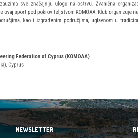
 zauzima sve značajniju ulogu na ostrvu. Zvanična organizac
iše ovaj sport pod pokroviteljstvom KOMOAA. Klub organizuje n
ručjima, kao i izgrađenim područjima, uglavnom u tradicio
teering Federation of Cyprus (KOMOAA)
ia), Cyprus
NEWSLETTER
R