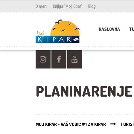
O meni
Knjiga “Moj Kipar”
Blog
NASLOVNA
TU
PLANINARENJE
MOJ KIPAR - VAŠ VODIČ #1 ZA KIPAR
TURIST