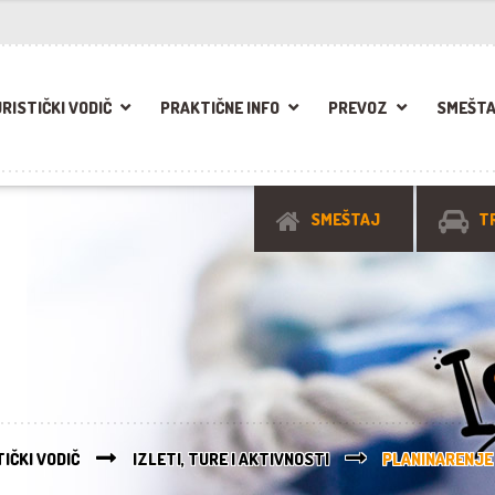
RISTIČKI VODIČ
PRAKTIČNE INFO
PREVOZ
SMEŠT
SMEŠTAJ
T
IČKI VODIČ
IZLETI, TURE I AKTIVNOSTI
PLANINARENJE