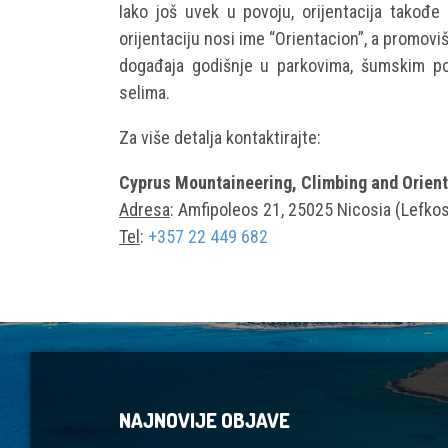
Iako još uvek u povoju, orijentacija takođe
orijentaciju nosi ime “Orientacion”, a promov
događaja godišnje u parkovima, šumskim pod
selima.
Za više detalja kontaktirajte:
Cyprus Mountaineering, Climbing and Orien
Adresa
: Amfipoleos 21, 25025 Nicosia (Lefkos
Tel
:
+357 22 449 682
NAJNOVIJE OBJAVE