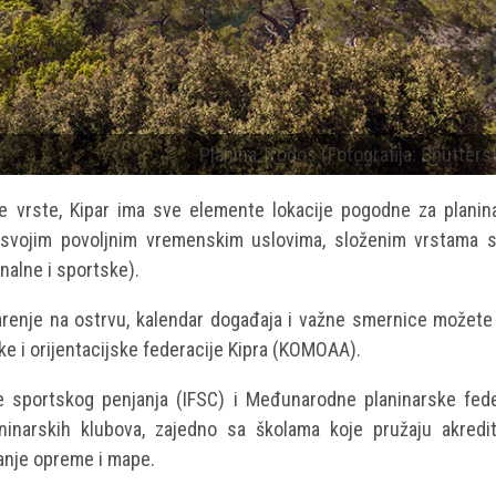
Planina Trodos (Fotografija: Shutters
ve vrste, Kipar ima sve elemente lokacije pogodne za planina
ući svojim povoljnim vremenskim uslovima, složenim vrstama s
onalne i sportske).
arenje na ostrvu, kalendar događaja i važne smernice možete 
ke i orijentacijske federacije Kipra (KOMOAA).
 sportskog penjanja (IFSC) i Međunarodne planinarske fede
laninarskih klubova, zajedno sa školama koje pružaju akredi
vanje opreme i mape.