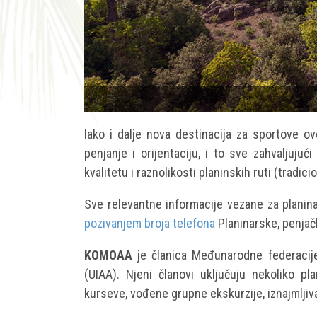
Iako i dalje nova destinacija za sportove o
penjanje i orijentaciju, i to sve zahvaljuj
kvalitetu i raznolikosti planinskih ruti (tradici
Sve relevantne informacije vezane za planin
pozivanjem broja telefona
Planinarske, penjač
KOMOAA
je članica Međunarodne federacije
(UIAA). Njeni članovi uključuju nekoliko p
kurseve, vođene grupne ekskurzije, iznajmlji