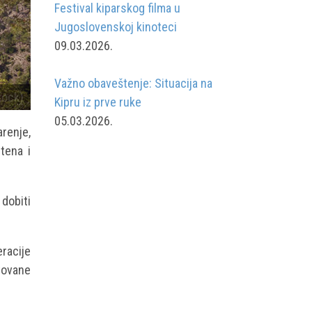
Festival kiparskog filma u
Jugoslovenskoj kinoteci
09.03.2026.
Važno obaveštenje: Situacija na
tock)
Kipru iz prve ruke
05.03.2026.
renje,
tena i
dobiti
racije
tovane