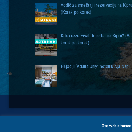
Vodič za smeštaj i rezervaciju na Kipr
(Korak po korak)
Kako rezervisati transfer na Kipru? (Vo
korak po korak)
Najbolji “Adults Only” hoteli u Aja Napi
Autor: Milan Marijanac
Ova web stranica 