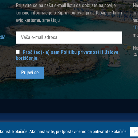
u
Prijavite se na našu e-mail listu da dobijate najnovije
Na
korisne informacije o Kipru i putovanju na Kipar, jeftinim
pr
avio kartama, smeštaju...
na
"T
mo
dič
Ne
Pročitao(-la) sam Politiku privatnosti i Uslove

korišćenja.
koristi kolačiće. Ako nastavite, pretpostavićemo da prihvatate kolačiće.
Pr