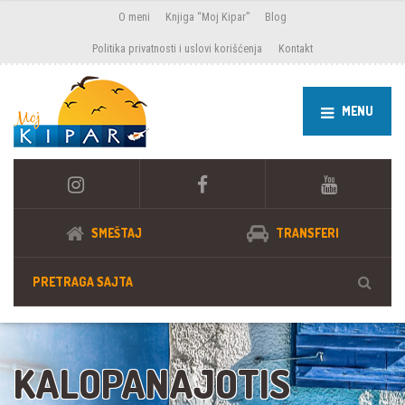
O meni
Knjiga “Moj Kipar”
Blog
Politika privatnosti i uslovi korišćenja
Kontakt
MENU
SMEŠTAJ
TRANSFERI
KALOPANAJOTIS