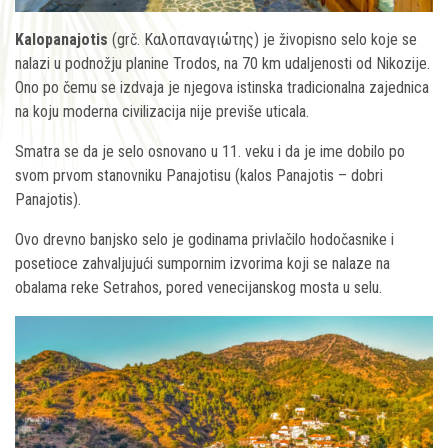
Kalopanajotis
(grč. Καλοπαναγιώτης) je živopisno selo koje se
nalazi u podnožju planine Trodos, na 70 km udaljenosti od Nikozije.
Ono po čemu se izdvaja je njegova istinska tradicionalna zajednica
na koju moderna civilizacija nije previše uticala.
Smatra se da je selo osnovano u 11. veku i da je ime dobilo po
svom prvom stanovniku Panajotisu (kalos Panajotis – dobri
Panajotis).
Ovo drevno banjsko selo je godinama privlačilo hodočasnike i
posetioce zahvaljujući sumpornim izvorima koji se nalaze na
obalama reke Setrahos, pored venecijanskog mosta u selu.