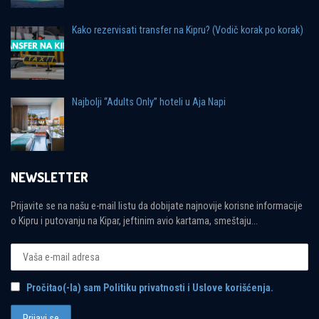
Kako rezervisati transfer na Kipru? (Vodič korak po korak)
Najbolji “Adults Only” hoteli u Aja Napi
NEWSLETTER
Prijavite se na našu e-mail listu da dobijate najnovije korisne informacije
o Kipru i putovanju na Kipar, jeftinim avio kartama, smeštaju...
Pročitao(-la) sam Politiku privatnosti i Uslove korišćenja.