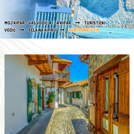
MOJ KIPAR - VAŠ VODIČ #1 ZA KIPAR
TURISTIČKI
VODIČ
SELA NA KIPRU
KALOPANAJOTIS