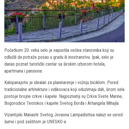
Početkom 20. veka selo je napustila većina stanovnika koji su
odlučili da potraže posao u gradu ili inostranstvu. Ipak, selo je
danas poznat turistički centar sa širokim izborom hotela,
apartmana i pansiona.
Kalopanajotis je idealan za planinarenje i vožnju biciklom. Pored
tradicionalne arhitekture i vidikovaca koji oduzimaju dah, širom sela
postoje brojne crkve i kapele. Najpoznatiji su Crkva Svete Marine,
Bogorodice Teotokos i kapele Svetog Đorđa i Arhangela Mihajla.
Vizantijski Manastir Svetog Jovaona Lampadisitisa nalazi se usred
šume i pod zaštitom je UNESKO-a.