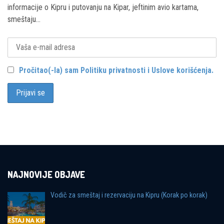
informacije o Kipru i putovanju na Kipar, jeftinim avio kartama,
smeštaju...
Pročitao(-la) sam Politiku privatnosti i Uslove korišćenja.
NAJNOVIJE OBJAVE
Vodič za smeštaj i rezervaciju na Kipru (Korak po korak)