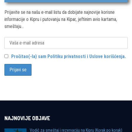
Prijavite se na našu e-mail listu da dobijate najnovije korisne
informacije o Kipru i putovanju na Kipar, jeftinim avio kartama,
smeštaju...
Pročitao(-la) sam Politiku privatnosti i Uslove korišćenja.
NAJNOVIJE OBJAVE
Vodič za smeštaj i rezervaciju na Kipru (Korak po korak)