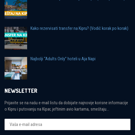
Kako rezervisati transfer na Kipru? (Vodič korak po korak)
Najbolji “Adults Only” hoteli u Aja Napi
NEWSLETTER
Prijavite se na našu e-mail listu da dobijate najnovije korisne informacije
o Kipru i putovanju na Kipar, jeftinim avio kartama, smeštaju...