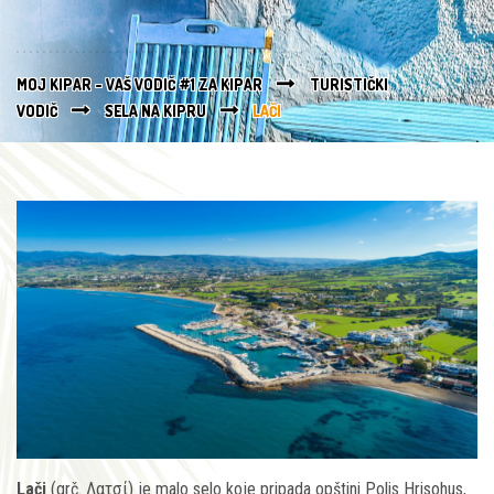
MOJ KIPAR - VAŠ VODIČ #1 ZA KIPAR
TURISTIČKI
VODIČ
SELA NA KIPRU
LAČI
Lači
(grč. Λατσί) je malo selo koje pripada opštini Polis Hrisohus,