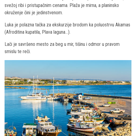
svežoj ribi i pristupačnim cenama. Plaža je mirna, a planinsko
okruženje čini je jedinstvenom.
Luka je polazna tačka za ekskurzije brodom ka poluostrvu Akamas
(Afroditina kupatila, Plava laguna…).
Lači je savršeno mesto za beg u mir, tišinu i odmor u pravom
smislu te reči.