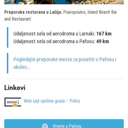
Preporuka restorana u Lačiju:
Psaropoulos, Island Beach Bar
and Restaurant
Udaljenost sela od aerodroma u Larnaki:
167 km
Udaljenost sela od aerodroma u Pafosu:
49 km
Pogledajte preporuke mesta za posetiti u Pafosu i
okolini…
Linkovi
Web sajt opštine grada – Pafos
Vreme u Pafosu