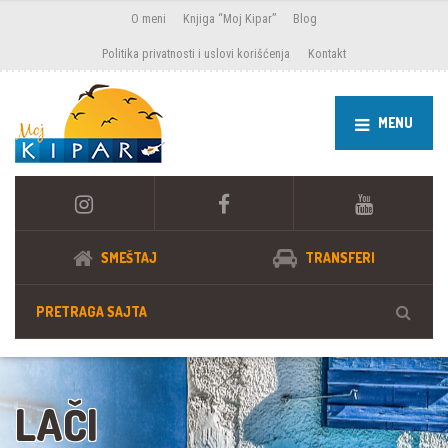
O meni
Knjiga “Moj Kipar”
Blog
Politika privatnosti i uslovi korišćenja
Kontakt
MENU
SMEŠTAJ
TRANSFERI
LAČI