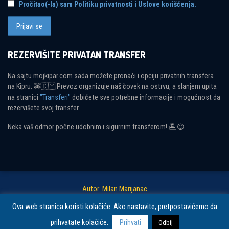
Pročitao(-la) sam Politiku privatnosti i Uslove korišćenja.
REZERVIŠITE PRIVATAN TRANSFER
Na sajtu mojkipar.com sada možete pronaći i opciju privatnih transfera
na Kipru. 🚕🇨🇾 Prevoz organizuje naš čovek na ostrvu, a slanjem upita
na stranici
"Transferi"
dobićete sve potrebne informacije i mogućnost da
rezervišete svoj transfer.
Neka vaš odmor počne udobnim i sigurnim transferom! 🏝😊
Autor: Milan Marijanac
Ova web stranica koristi kolačiće. Ako nastavite, pretpostavićemo da
Copyright © 2026 Moj Kipar. Sva prava zadržana.
Politika privatnosti i
prihvatate kolačiće.
Prihvati
Odbij