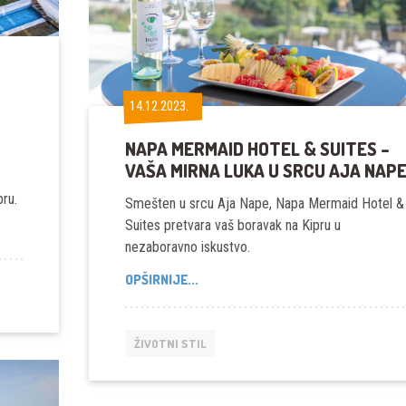
14.12.2023.
14.12.2023.
NAPA MERMAID HOTEL & SUITES –
VAŠA MIRNA LUKA U SRCU AJA NAP
pru.
Smešten u srcu Aja Nape, Napa Mermaid Hotel &
Suites pretvara vaš boravak na Kipru u
nezaboravno iskustvo.
NAPA
OPŠIRNIJE...
MERMAID
HOTEL
&
ŽIVOTNI STIL
SUITES
–
VAŠA