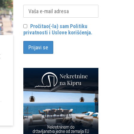
Pročitao(-la) sam Politiku
privatnosti i Uslove korišćenja.
E