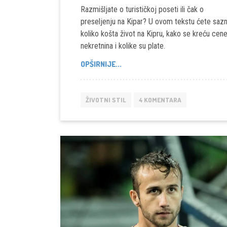
Razmišljate o turističkoj poseti ili čak o
preseljenju na Kipar? U ovom tekstu ćete sazn
koliko košta život na Kipru, kako se kreću cen
nekretnina i kolike su plate.
KOLIKO
OPŠIRNIJE...
KOŠTA
ŽIVOT
NA
ŽIVOTNI STIL
4 KOMENTARA
KIPRU,
KOLIKE
SU
PLATE?