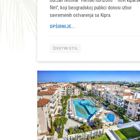
održan festival "Filmski horizonti – novi kiparsk
film", koji beogradskoj publici donosi izbor
savremenih ostvarenja sa Kipra.
FESTIVAL
OPŠIRNIJE...
KIPARSKOG
FILMA
U
ŽIVOTNI STIL
JUGOSLOVENSKOJ
KINOTECI