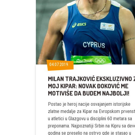
04.07.2019.
04.07.2019.
MILAN TRAJKOVIĆ EKSKLUZIVNO 
MOJ KIPAR: NOVAK ĐOKOVIĆ ME
MOTIVIŠE DA BUDEM NAJBOLJI!
Postao je heroj nacije osvajanjem istorijske
zlatne medalje za Kipar na Evropskom prvens
u atletici u Glazgovu u disciplini 60 metara sa
preponama. Najpoznatiji Srbin na Kipru sa dev
godina se preselio na ostrvo gde je stasao u