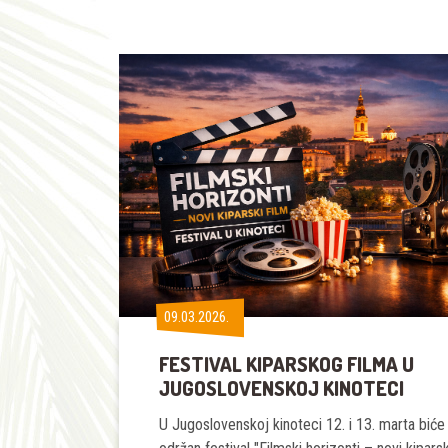
09.03.2026.
09.03.2026.
FESTIVAL KIPARSKOG FILMA U
JUGOSLOVENSKOJ KINOTECI
U Jugoslovenskoj kinoteci 12. i 13. marta biće