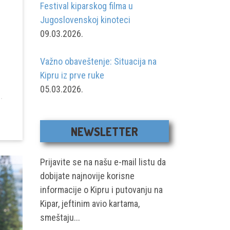
Festival kiparskog filma u
Jugoslovenskoj kinoteci
09.03.2026.
Važno obaveštenje: Situacija na
Kipru iz prve ruke
05.03.2026.
NEWSLETTER
Prijavite se na našu e-mail listu da
dobijate najnovije korisne
informacije o Kipru i putovanju na
Kipar, jeftinim avio kartama,
smeštaju...