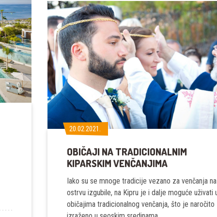
MIRNA
LUKA
U
SRCU
AJA
NAPE
20.02.2021.
20.02.2021.
OBIČAJI NA TRADICIONALNIM
KIPARSKIM VENČANJIMA
Iako su se mnoge tradicije vezano za venčanja na
ostrvu izgubile, na Kipru je i dalje moguće uživati 
običajima tradicionalnog venčanja, što je naročito
izraženo u seoskim sredinama.