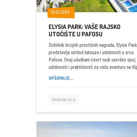
18.02.2024.
18.02.2024.
ELYSIA PARK: VAŠE RAJSKO
UTOČIŠTE U PAFOSU
Dobitnik brojnih prestižnih nagrada, Elysia Park
predstavlja simbol luksuza i udobnosti u srcu
Pafosa. Ovaj ušuškani rizort nudi savršen spoj
udobnosti i praktičnosti za vašu avanturu na Ki
ELYSIA
OPŠIRNIJE...
PARK:
VAŠE
RAJSKO
ŽIVOTNI STIL
UTOČIŠTE
U
PAFOSU