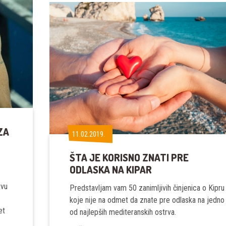
ZA
11.02.2019.
11.02.2019.
ŠTA JE KORISNO ZNATI PRE
ODLASKA NA KIPAR
tvu
Predstavljam vam 50 zanimljivih činjenica o Kipru
koje nije na odmet da znate pre odlaska na jedno
et
od najlepših mediteranskih ostrva.