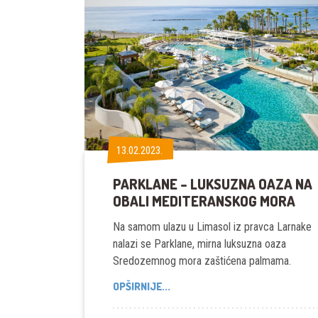
13.02.2023.
13.02.2023.
PARKLANE – LUKSUZNA OAZA NA
OBALI MEDITERANSKOG MORA
Na samom ulazu u Limasol iz pravca Larnake
nalazi se Parklane, mirna luksuzna oaza
Sredozemnog mora zaštićena palmama.
PARKLANE
OPŠIRNIJE...
–
LUKSUZNA