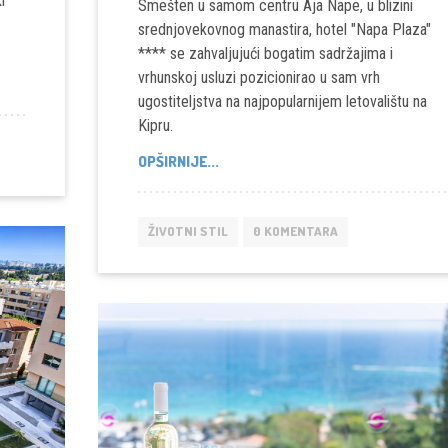
i
Smešten u samom centru Aja Nape, u blizini
srednjovekovnog manastira, hotel "Napa Plaza"
**** se zahvaljujući bogatim sadržajima i
vrhunskoj usluzi pozicionirao u sam vrh
ugostiteljstva na najpopularnijem letovalištu na
Kipru.
NAPA
OPŠIRNIJE...
PLAZA
–
MODERNA
ŽIVOTNI STIL
0 KOMENTARA
MEDITERANSKA
OAZA
U
CENTRU
AJA
NAPE