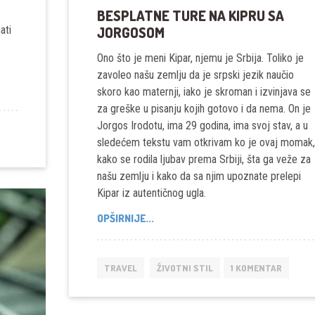
BESPLATNE TURE NA KIPRU SA
ati
JORGOSOM
e
Ono što je meni Kipar, njemu je Srbija. Toliko je
zavoleo našu zemlju da je srpski jezik naučio
skoro kao maternji, iako je skroman i izvinjava se
za greške u pisanju kojih gotovo i da nema. On je
Jorgos Irodotu, ima 29 godina, ima svoj stav, a u
sledećem tekstu vam otkrivam ko je ovaj momak
kako se rodila ljubav prema Srbiji, šta ga veže za
našu zemlju i kako da sa njim upoznate prelepi
Kipar iz autentičnog ugla.
BESPLATNE
OPŠIRNIJE...
TURE
NA
KIPRU
TRAVEL
ŽIVOTNI STIL
1 KOMENTAR
SA
JORGOSOM