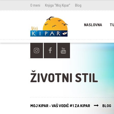
O meni
Knjiga “Moj Kipar”
Blog
NASLOVNA
TU
ŽIVOTNI STIL
MOJ KIPAR - VAŠ VODIČ #1 ZA KIPAR
BLOG