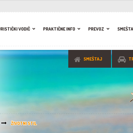
RISTIČKI VODIČ
PRAKTIČNE INFO
PREVOZ
SMEŠT
SMEŠTAJ
T
ŽIVOTNI STIL