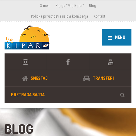
O meni
Knjiga “Moj Kipar”
Blog
Politika privatnosti i uslovi korišćenja
Kontakt
MENU
SMEŠTAJ
TRANSFERI
BLOG