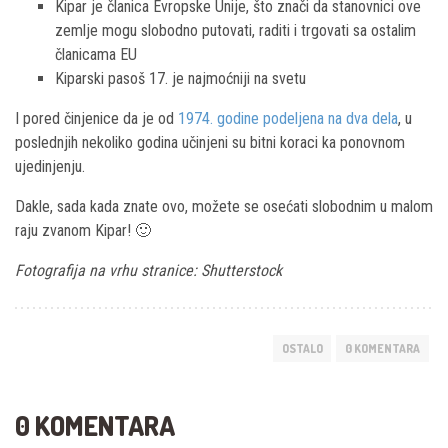
Kipar je članica Evropske Unije, što znači da stanovnici ove
zemlje mogu slobodno putovati, raditi i trgovati sa ostalim
članicama EU
Kiparski pasoš 17. je najmoćniji na svetu
I pored činjenice da je od
1974. godine podeljena na dva dela
, u
poslednjih nekoliko godina učinjeni su bitni koraci ka ponovnom
ujedinjenju.
Dakle, sada kada znate ovo, možete se osećati slobodnim u malom
raju zvanom Kipar! 🙂
Fotografija na vrhu stranice: Shutterstock
OSTALO
0 KOMENTARA
0 KOMENTARA