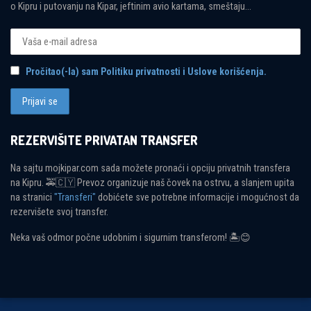
o Kipru i putovanju na Kipar, jeftinim avio kartama, smeštaju...
Pročitao(-la) sam Politiku privatnosti i Uslove korišćenja.
REZERVIŠITE PRIVATAN TRANSFER
Na sajtu mojkipar.com sada možete pronaći i opciju privatnih transfera
na Kipru. 🚕🇨🇾 Prevoz organizuje naš čovek na ostrvu, a slanjem upita
na stranici
"Transferi"
dobićete sve potrebne informacije i mogućnost da
rezervišete svoj transfer.
Neka vaš odmor počne udobnim i sigurnim transferom! 🏝😊