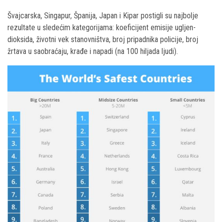
Švajcarska, Singapur, Španija, Japan i Kipar postigli su najbolje
rezultate u sledećim kategorijama: koeficijent emisije ugljen-
dioksida, životni vek stanovništva, broj pripadnika policije, broj
žrtava u saobraćaju, krađe i napadi (na 100 hiljada ljudi).