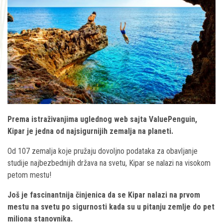
Prema istraživanjima uglednog web sajta ValuePenguin,
Kipar je jedna od najsigurnijih zemalja na planeti.
Od 107 zemalja koje pružaju dovoljno podataka za obavljanje
studije najbezbednijih država na svetu, Kipar se nalazi na visokom
petom mestu!
Još je fascinantnija činjenica da se Kipar nalazi na prvom
mestu na svetu po sigurnosti kada su u pitanju zemlje do pet
miliona stanovnika.