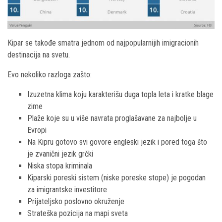
Kipar se takođe smatra jednom od najpopularnijih imigracionih
destinacija na svetu.
Evo nekoliko razloga zašto:
Izuzetna klima koju karakterišu duga topla leta i kratke blage
zime
Plaže koje su u više navrata proglašavane za najbolje u
Evropi
Na Kipru gotovo svi govore engleski jezik i pored toga što
je zvanični jezik grčki
Niska stopa kriminala
Kiparski poreski sistem (niske poreske stope) je pogodan
za imigrantske investitore
Prijateljsko poslovno okruženje
Strateška pozicija na mapi sveta