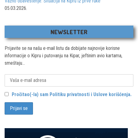
Važno obaveštenje: Situacija na Kipru iz prve ruke
05.03.2026.
NEWSLETTER
Prijavite se na našu e-mail listu da dobijate najnovije korisne
informacije o Kipru i putovanju na Kipar, jeftinim avio kartama,
smeštaju...
Pročitao(-la) sam Politiku privatnosti i Uslove korišćenja.