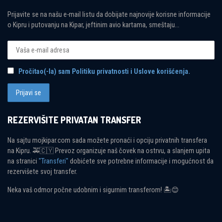
Prijavite se na našu e-mail listu da dobijate najnovije korisne informacije
o Kipru i putovanju na Kipar, jeftinim avio kartama, smeštaju...
Pročitao(-la) sam Politiku privatnosti i Uslove korišćenja.
REZERVIŠITE PRIVATAN TRANSFER
Na sajtu mojkipar.com sada možete pronaći i opciju privatnih transfera
na Kipru. 🚕🇨🇾 Prevoz organizuje naš čovek na ostrvu, a slanjem upita
na stranici
"Transferi"
dobićete sve potrebne informacije i mogućnost da
rezervišete svoj transfer.
Neka vaš odmor počne udobnim i sigurnim transferom! 🏝😊