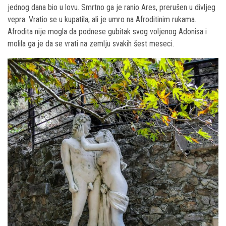
jednog dana bio u lovu. Smrtno ga je ranio Ares, prerušen u divljeg
vepra. Vratio se u kupatila, ali je umro na Afroditinim rukama.
Afrodita nije mogla da podnese gubitak svog voljenog Adonisa i
molila ga je da se vrati na zemlju svakih šest meseci.