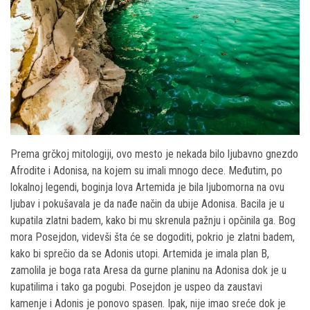
Prema grčkoj mitologiji, ovo mesto je nekada bilo ljubavno gnezdo
Afrodite i Adonisa, na kojem su imali mnogo dece. Međutim, po
lokalnoj legendi, boginja lova Artemida je bila ljubomorna na ovu
ljubav i pokušavala je da nađe način da ubije Adonisa. Bacila je u
kupatila zlatni badem, kako bi mu skrenula pažnju i opčinila ga. Bog
mora Posejdon, videvši šta će se dogoditi, pokrio je zlatni badem,
kako bi sprečio da se Adonis utopi. Artemida je imala plan B,
zamolila je boga rata Aresa da gurne planinu na Adonisa dok je u
kupatilima i tako ga pogubi. Posejdon je uspeo da zaustavi
kamenje i Adonis je ponovo spasen. Ipak, nije imao sreće dok je