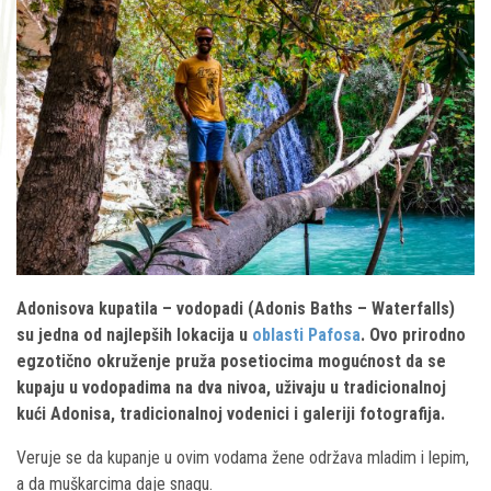
Adonisova kupatila – vodopadi (Adonis Baths – Waterfalls)
su jedna od najlepših lokacija u
oblasti Pafosa
. Ovo prirodno
egzotično okruženje pruža posetiocima mogućnost da se
kupaju u vodopadima na dva nivoa, uživaju u tradicionalnoj
kući Adonisa, tradicionalnoj vodenici i galeriji fotografija.
Veruje se da kupanje u ovim vodama žene održava mladim i lepim,
a da muškarcima daje snagu.