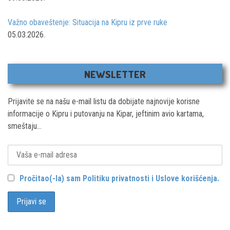
Važno obaveštenje: Situacija na Kipru iz prve ruke
05.03.2026.
NEWSLETTER
Prijavite se na našu e-mail listu da dobijate najnovije korisne
informacije o Kipru i putovanju na Kipar, jeftinim avio kartama,
smeštaju...
Pročitao(-la) sam Politiku privatnosti i Uslove korišćenja.