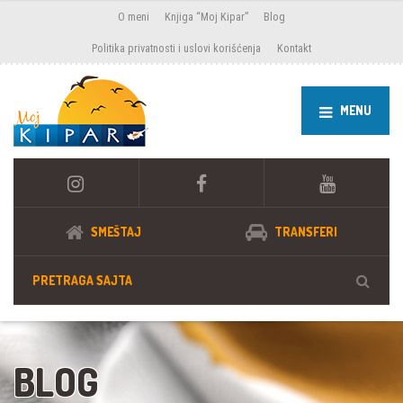
O meni
Knjiga “Moj Kipar”
Blog
Politika privatnosti i uslovi korišćenja
Kontakt
MENU
SMEŠTAJ
TRANSFERI
BLOG