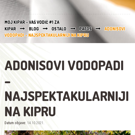
MOJ KIPAR - VAŠ VODIČ #1 ZA
KIPAR
BLOG
OSTALO
PAFOS
ADONISOVI
VODOPADI – NAJSPEKTAKULARNIJI NA KIPRU
ADONISOVI VODOPADI
–
NAJSPEKTAKULARNIJI
NA KIPRU
Datum objave:
14.10.2021.