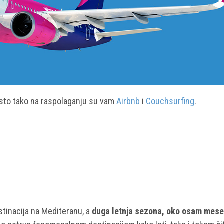
isto tako na raspolaganju su vam
Airbnb
i
Couchsurfing
.
estinacija na Mediteranu, a
duga letnja sezona, oko osam mese