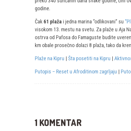
preko 340 sunčanih dana svake godine, čini o
godine.
Čak
61 plaža
i jedna marina “odlikovani” su
“P
visokom 13. mestu na svetu. Za plaže u Aja Na
ostrva od Pafosa do Famaguste budite uvereni
km obale prosečno dolazi 8 plaža, tako da kren
Plaže na Kipru
|
Šta posetiti na Kipru
|
Aktivnos
Putopis – Reset u Afroditinom zagrljaju
|
Puto
1 KOMENTAR