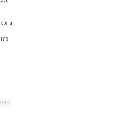
tave
opi, a
 100
NTAR