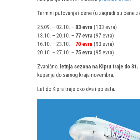
Termini putovanja i cene (u zagradi su cene za
25.09. – 02.10. –
83 evra
(103 evra)
13.10. – 20.10. –
77 evra
(97 evra)
16.10. – 23.10. –
70 evra
(90 evra)
20.10. – 27.10. –
75 evra
(95 evra)
Zvanično,
letnja sezona na Kipru traje do 31.
kupanje do samog kraja novembra.
Let do Kipra traje oko dva i po sata.