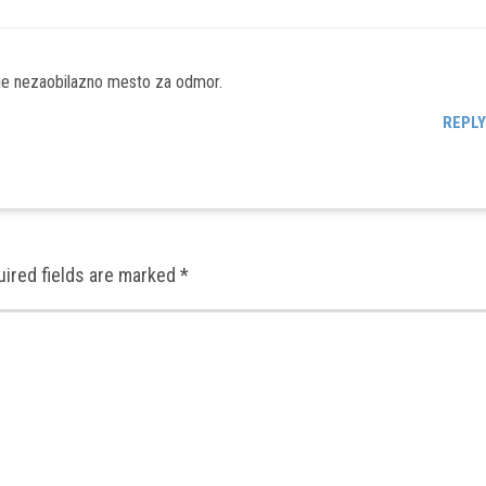
 je nezaobilazno mesto za odmor.
REPL
uired fields are marked
*