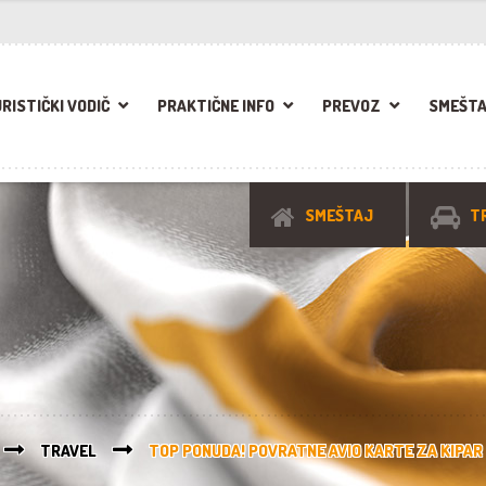
RISTIČKI VODIČ
PRAKTIČNE INFO
PREVOZ
SMEŠT
SMEŠTAJ
T
TRAVEL
TOP PONUDA! POVRATNE AVIO KARTE ZA KIPAR 