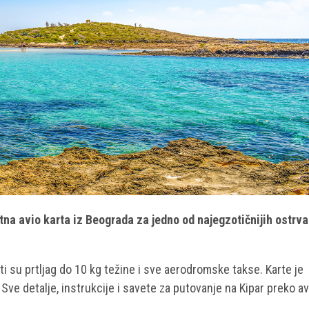
tna avio karta iz Beograda za jedno od najegzotičnijih ostrva
i su prtljag do 10 kg težine i sve aerodromske takse. Karte je
. Sve detalje, instrukcije i savete za putovanje na Kipar preko av