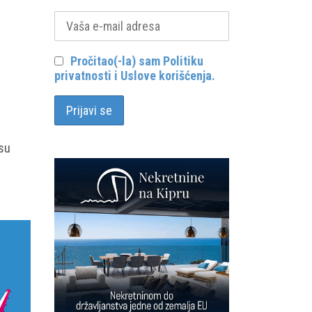
Pročitao(-la) sam Politiku
privatnosti i Uslove korišćenja.
 su