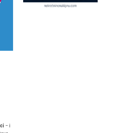
ci
– i