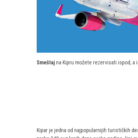
Smeštaj
na Kipru možete rezervisati ispod, a 
Kipar je jedna od najpopularnijih turističkih d