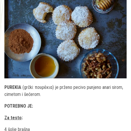
PUREKIA
(grčki: πουρέκια) je prženo pecivo punjeno anari sirom,
cimetom i šećerom.
POTREBNO JE:
Za testo
:
4 šolje brašna