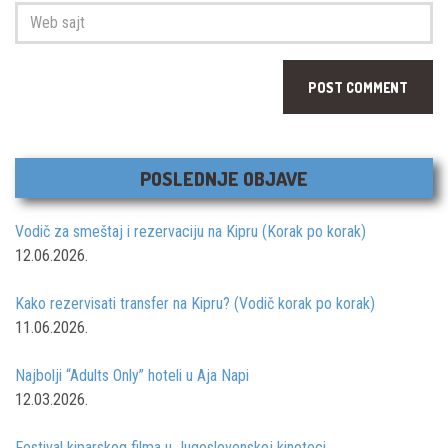
adresa
*
Web
sajt
POSLEDNJE OBJAVE
Vodič za smeštaj i rezervaciju na Kipru (Korak po korak)
12.06.2026.
Kako rezervisati transfer na Kipru? (Vodič korak po korak)
11.06.2026.
Najbolji “Adults Only” hoteli u Aja Napi
12.03.2026.
Festival kiparskog filma u Jugoslovenskoj kinoteci