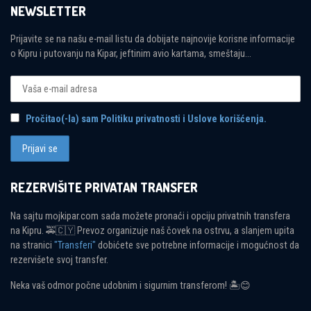
NEWSLETTER
Prijavite se na našu e-mail listu da dobijate najnovije korisne informacije
o Kipru i putovanju na Kipar, jeftinim avio kartama, smeštaju...
Pročitao(-la) sam Politiku privatnosti i Uslove korišćenja.
REZERVIŠITE PRIVATAN TRANSFER
Na sajtu mojkipar.com sada možete pronaći i opciju privatnih transfera
na Kipru. 🚕🇨🇾 Prevoz organizuje naš čovek na ostrvu, a slanjem upita
na stranici
"Transferi"
dobićete sve potrebne informacije i mogućnost da
rezervišete svoj transfer.
Neka vaš odmor počne udobnim i sigurnim transferom! 🏝😊