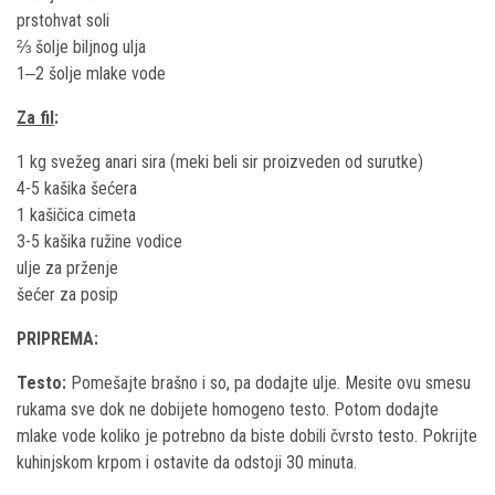
prstohvat soli
⅔ šolje biljnog ulja
1‒2 šolje mlake vode
Za fil
:
1 kg svežeg anari sira (meki beli sir proizveden od surutke)
4-5 kašika šećera
1 kašičica cimeta
3-5 kašika ružine vodice
ulje za prženje
šećer za posip
PRIPREMA:
Testo:
Pomešajte brašno i so, pa dodajte ulje. Mesite ovu smesu
rukama sve dok ne dobijete homogeno testo. Potom dodajte
mlake vode koliko je potrebno da biste dobili čvrsto testo. Pokrijte
kuhinjskom krpom i ostavite da odstoji 30 minuta.