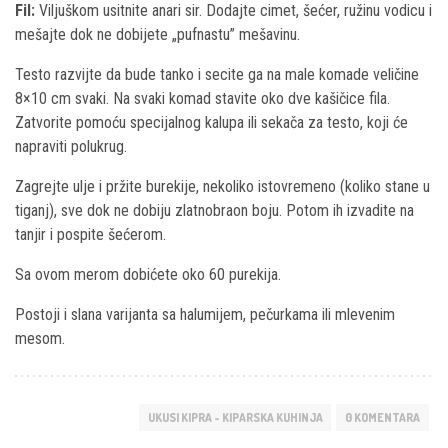
Fil:
Viljuškom usitnite anari sir. Dodajte cimet, šećer, ružinu vodicu i
mešajte dok ne dobijete „pufnastu” mešavinu.
Testo razvijte da bude tanko i secite ga na male komade veličine
8×10 cm svaki. Na svaki komad stavite oko dve kašičice fila.
Zatvorite pomoću specijalnog kalupa ili sekača za testo, koji će
napraviti polukrug.
Zagrejte ulje i pržite burekije, nekoliko istovremeno (koliko stane u
tiganj), sve dok ne dobiju zlatnobraon boju. Potom ih izvadite na
tanjir i pospite šećerom.
Sa ovom merom dobićete oko 60 purekija.
Postoji i slana varijanta sa halumijem, pečurkama ili mlevenim
mesom.
UKUSI KIPRA - KIPARSKA KUHINJA
0 KOMENTARA