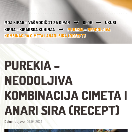
MOJ KIPAR - VAŠ VODIČ #1 ZA KIPAR
BLOG
UKUSI
KIPRA - KIPARSKA KUHINJA
PUREKIA – NEODOLJIVA
KOMBINACIJA CIMETA I ANARI SIRA (RECEPT)
PUREKIA –
NEODOLJIVA
KOMBINACIJA CIMETA I
ANARI SIRA (RECEPT)
Datum objave:
06.04.2021.