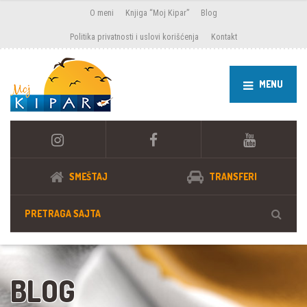
O meni
Knjiga “Moj Kipar”
Blog
Politika privatnosti i uslovi korišćenja
Kontakt
MENU
SMEŠTAJ
TRANSFERI
BLOG